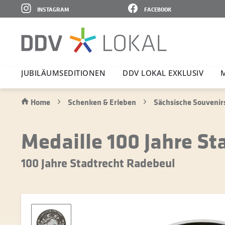
INSTAGRAM
FACEBOOK
JUBI­LÄ­UMS­E­DI­TIONEN
DDV LOKAL EXKLUSIV
Home
Schenken & Erleben
Sächsische Souvenir
Medaille 100 Jahre S
100 Jahre Stadtrecht Radebeul