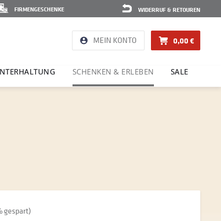
FIRMENGESCHENKE
WIDERRUF & RETOUREN
MEIN KONTO
0,00 €
NTER­HAL­TUNG
SCHENKEN & ERLEBEN
SALE
 gespart)