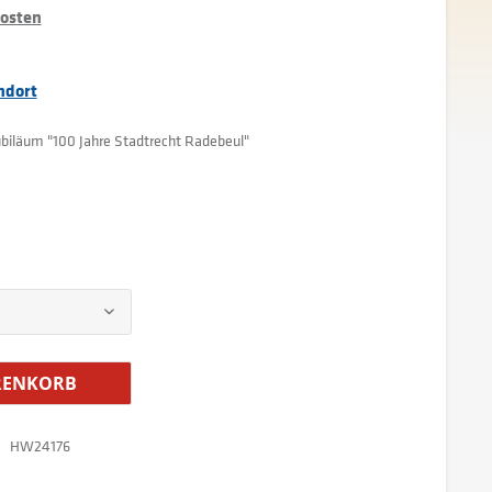
kosten
ndort
ubiläum "100 Jahre Stadtrecht Radebeul"
ENKORB
HW24176