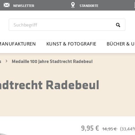
NEWSLETTER
STANDORTE
MANU­FAK­TUREN
KUNST & FOTO­GRAFIE
BÜCHER & U
s
Medaille 100 Jahre Stadtrecht Radebeul
tadtrecht Radebeul
9,95 €
14,95 €
(33,44%