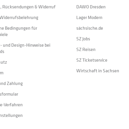
, Rücksendungen & Widerruf
DAWO Dresden
Widerrufsbelehrung
Lager Modern
ne Bedingungen für
sächsische.de
iele
SZ Jobs
t- und Design-Hinweise bei
SZ Reisen
ads
SZ Ticketservice
hutz
Wirtschaft in Sachsen
um
und Zahlung
sformular
e-Verfahren
instellungen