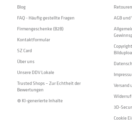
Blog
Retouren
FAQ - Häufig gestellte Fragen
AGB und 
Firmengeschenke (B2B)
Allgemei
Gewinnsp
Kontaktformular
Copyrigh
SZ Card
Bilduplo
Über uns
Datensc
Unsere DDV Lokale
Impress
Trusted Shops – Zur Echtheit der
Versand 
Bewertungen
Widerruf
⊛ KI-generierte Inhalte
3D-Secur
Cookie E