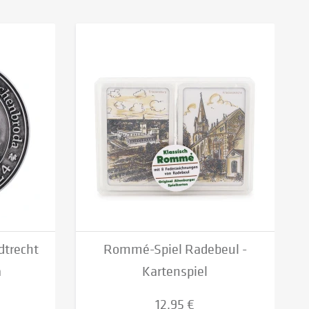
dtrecht
Rommé-Spiel Radebeul -
a
Kartenspiel
12,95 €