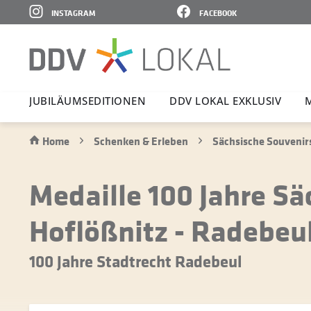
INSTAGRAM
FACEBOOK
JUBI­LÄ­UMS­E­DI­TIONEN
DDV LOKAL EXKLUSIV
Home
Schenken & Erleben
Sächsische Souvenir
Medaille 100 Jahre 
Hoflößnitz - Radebeu
100 Jahre Stadtrecht Radebeul