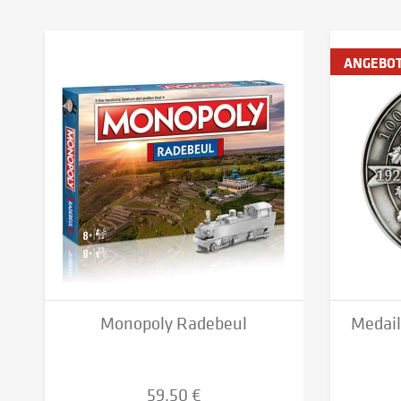
ANGEBO
Monopoly Radebeul
Medail
59,50 €