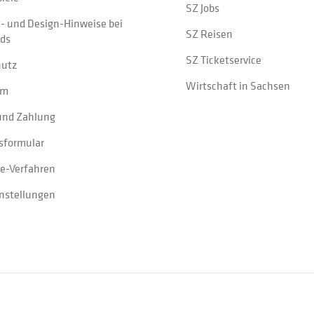
SZ Jobs
t- und Design-Hinweise bei
SZ Reisen
ads
SZ Ticketservice
hutz
Wirtschaft in Sachsen
um
und Zahlung
sformular
e-Verfahren
instellungen