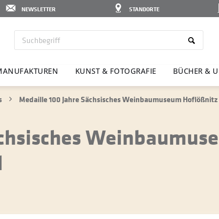
NEWSLETTER
STANDORTE
MANU­FAK­TUREN
KUNST & FOTO­GRAFIE
BÜCHER & U
s
Medaille 100 Jahre Sächsisches Weinbaumuseum Hoflößnitz 
Sächsisches Weinbaumus
l