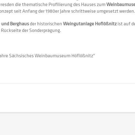
s Dresden die thematische Profilierung des Hauses zum
Weinbaumuseu
zept seit Anfang der 1980er Jahre schrittweise umgesetzt werden
- und Berghaus
der historischen
Weingutanlage Hoflößnitz
ist auf d
e Rückseite der Sonderprägung.
 Jahre Sächsisches Weinbaumuseum Höflößnitz"