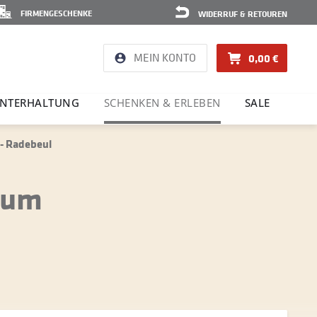
FIRMENGESCHENKE
WIDERRUF & RETOUREN
MEIN KONTO
0,00 €
NTER­HAL­TUNG
SCHENKEN & ERLEBEN
SALE
- Radebeul
eum