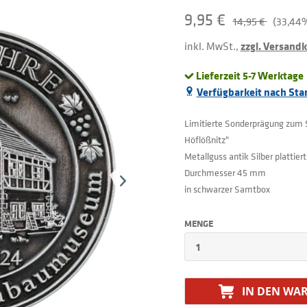
9,95 €
14,95 €
(33,44%
inkl. MwSt.,
zzgl. Versand
Lieferzeit 5-7 Werktage
Verfügbarkeit nach Sta
Limitierte Sonderprägung zum
Höflößnitz"
Metallguss antik Silber plattiert
Durchmesser 45 mm
in schwarzer Samtbox
MENGE
IN DEN
WAR