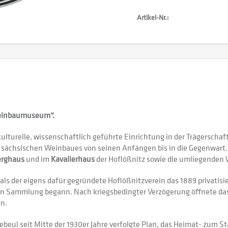
Artikel-Nr.:
 Weinbaumuseum“.
 kulturelle, wissenschaftlich geführte Einrichtung in der Trägerschaf
 sächsischen Weinbaues von seinen Anfängen bis in die Gegenwart. O
erghaus
und im
Kavalierhaus
der Hoflößnitz sowie die umliegenden
 als der eigens dafür gegründete Hoflößnitzverein das 1889 privatis
n Sammlung begann. Nach kriegsbedingter Verzögerung öffnete das 
en.
beul seit Mitte der 1930er Jahre verfolgte Plan, das Heimat- zu