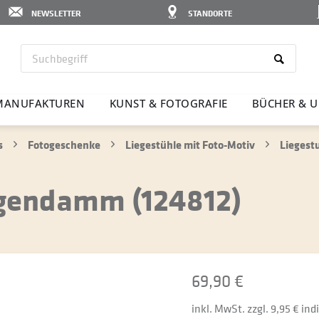
NEWSLETTER
STANDORTE
MANU­FAK­TUREN
KUNST & FOTO­GRAFIE
BÜCHER & U
s
Fotogeschenke
Liegestühle mit Foto-Motiv
Liegest
igendamm (124812)
69,90 €
inkl. MwSt. zzgl. 9,95 € in