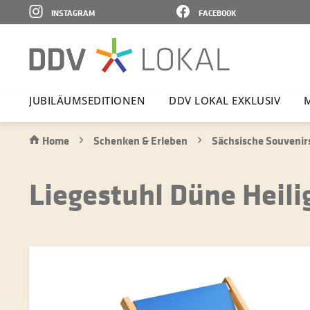
INSTAGRAM
FACEBOOK
JUBI­LÄ­UMS­E­DI­TIONEN
DDV LOKAL EXKLUSIV
Home
Schenken & Erleben
Sächsische Souvenir
Liegestuhl Düne Heil