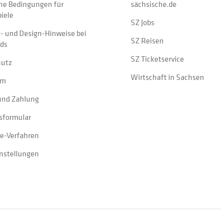
ne Bedingungen für
sächsische.de
iele
SZ Jobs
t- und Design-Hinweise bei
SZ Reisen
ads
SZ Ticketservice
hutz
Wirtschaft in Sachsen
um
und Zahlung
sformular
e-Verfahren
instellungen