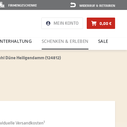
FIRMENGESCHENKE
WIDERRUF & RETOUREN
MEIN KONTO
0,00 €
NTER­HAL­TUNG
SCHENKEN & ERLEBEN
SALE
uhl Düne Heiligendamm (124812)
dividuelle Versandkosten
1