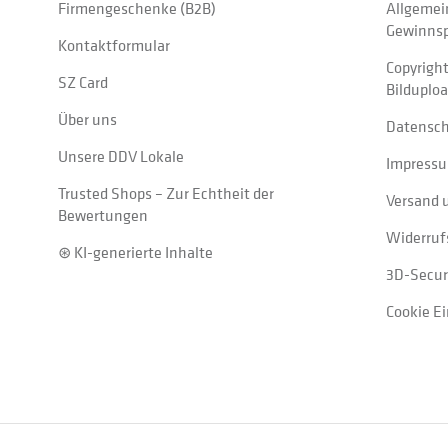
Firmengeschenke (B2B)
Allgemei
Gewinnsp
Kontaktformular
Copyrigh
SZ Card
Bilduplo
Über uns
Datensc
Unsere DDV Lokale
Impress
Trusted Shops – Zur Echtheit der
Versand 
Bewertungen
Widerruf
⊛ KI-generierte Inhalte
3D-Secur
Cookie E