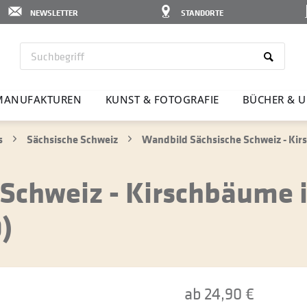
NEWSLETTER
STANDORTE
MANU­FAK­TUREN
KUNST & FOTO­GRAFIE
BÜCHER & U
s
Sächsische Schweiz
Wandbild Sächsische Schweiz - Kir
Schweiz - Kirschbäume 
)
ab 24,90 €