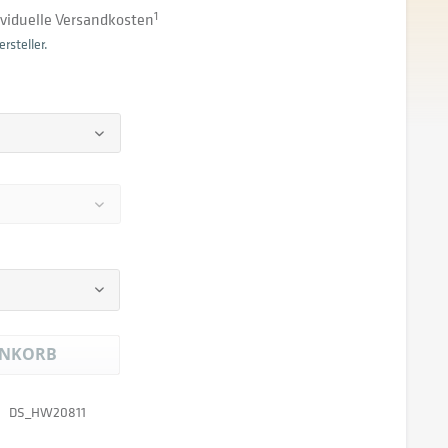
dividuelle Versandkosten
1
rsteller.
NKORB
DS_HW20811