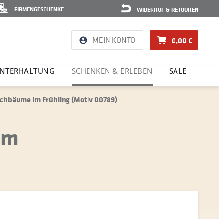
FIRMENGESCHENKE
WIDERRUF & RETOUREN
MEIN KONTO
0,00 €
NTER­HAL­TUNG
SCHENKEN & ERLEBEN
SALE
schbäume im Frühling (Motiv 00789)
im