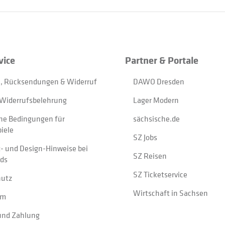
vice
Partner & Portale
, Rücksendungen & Widerruf
DAWO Dresden
Widerrufsbelehrung
Lager Modern
ne Bedingungen für
sächsische.de
iele
SZ Jobs
t- und Design-Hinweise bei
SZ Reisen
ads
SZ Ticketservice
hutz
Wirtschaft in Sachsen
um
und Zahlung