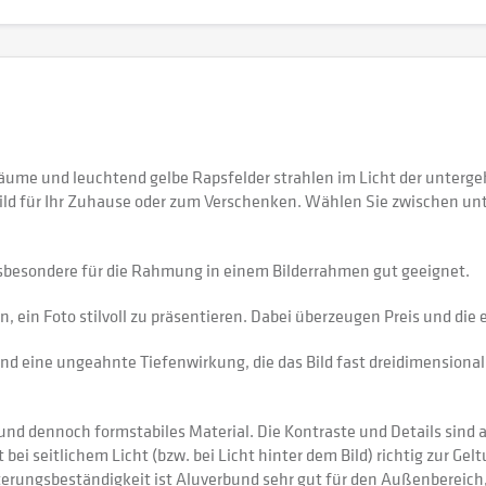
äume und leuchtend gelbe Rapsfelder strahlen im Licht der untergeh
ld für Ihr Zuhause oder zum Verschenken. Wählen Sie zwischen un
sbesondere für die Rahmung in einem Bilderrahmen gut geeignet.
 ein Foto stilvoll zu präsentieren. Dabei überzeugen Preis und di
nd eine ungeahnte Tiefenwirkung, die das Bild fast dreidimensional 
 dennoch formstabiles Material. Die Kontraste und Details sind auf
 bei seitlichem Licht (bzw. bei Licht hinter dem Bild) richtig zur Gel
itterungsbeständigkeit ist Aluverbund sehr gut für den Außenberei