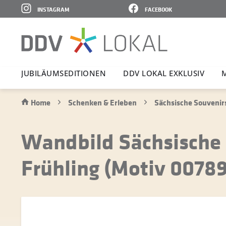
INSTAGRAM
FACEBOOK
JUBI­LÄ­UMS­E­DI­TIONEN
DDV LOKAL EXKLUSIV
Home
Schenken & Erleben
Sächsische Souvenir
Wandbild Sächsische 
Frühling (Motiv 00789