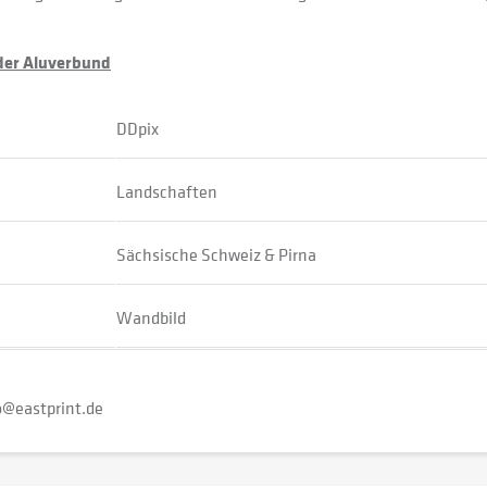
oder Aluverbund
DDpix
Landschaften
Sächsische Schweiz & Pirna
Wandbild
o@eastprint.de