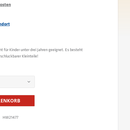
kosten
ndort
 für Kinder unter drei Jahren geeignet. Es besteht
chluckbarer Kleinteile!
ENKORB
HW21477