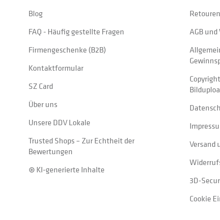
Blog
Retouren
FAQ - Häufig gestellte Fragen
AGB und 
Firmengeschenke (B2B)
Allgemei
Gewinnsp
Kontaktformular
Copyrigh
SZ Card
Bilduplo
Über uns
Datensc
Unsere DDV Lokale
Impress
Trusted Shops – Zur Echtheit der
Versand 
Bewertungen
Widerruf
⊛ KI-generierte Inhalte
3D-Secur
Cookie E