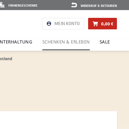
FIRMENGESCHENKE
WIDERRUF & RETOUREN
MEIN KONTO
0,00 €
NTER­HAL­TUNG
SCHENKEN & ERLEBEN
SALE
enland