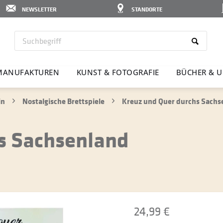
NEWSLETTER
STANDORTE
MANU­FAK­TUREN
KUNST & FOTO­GRAFIE
BÜCHER & U
in
Nostalgische Brettspiele
Kreuz und Quer durchs Sachs
s Sachsenland
24,99 €