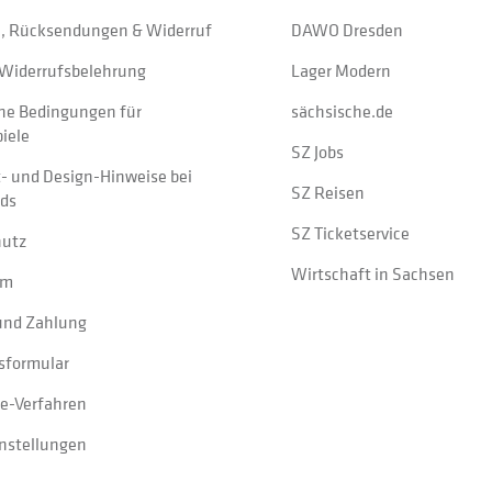
, Rücksendungen & Widerruf
DAWO Dresden
Widerrufsbelehrung
Lager Modern
ne Bedingungen für
sächsische.de
iele
SZ Jobs
t- und Design-Hinweise bei
SZ Reisen
ads
SZ Ticketservice
hutz
Wirtschaft in Sachsen
um
und Zahlung
sformular
e-Verfahren
instellungen