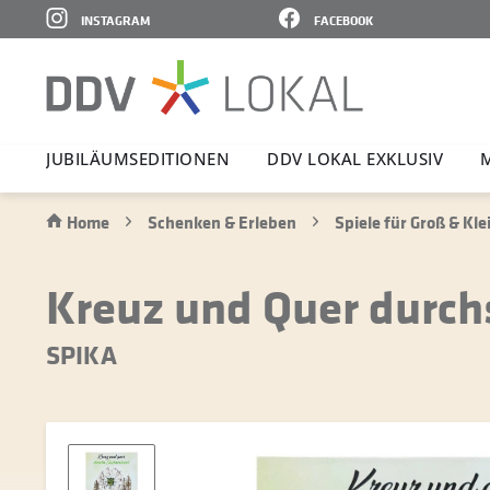
INSTAGRAM
FACEBOOK
JUBI­LÄ­UMS­E­DI­TIONEN
DDV LOKAL EXKLUSIV
Home
Schenken & Erleben
Spiele für Groß & Kle
Kreuz und Quer durch
SPIKA