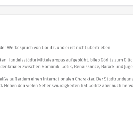
der Werbespruch von Görlitz, und er ist nicht übertrieben!
ößten Handelsstädte Mitteleuropas aufgeblüht, blieb Görlitz zum Gl
audenkmäler zwischen Romanik, Gotik, Renaissance, Barock und Juge
 Neiße außerdem einen internationalen Charakter. Der Stadtrundgang
 wird. Neben den vielen Sehenswürdigkeiten hat Görlitz aber auch h