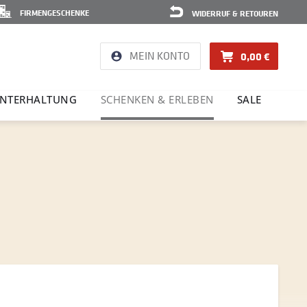
FIRMENGESCHENKE
WIDERRUF & RETOUREN
MEIN KONTO
0,00 €
NTER­HAL­TUNG
SCHENKEN & ERLEBEN
SALE