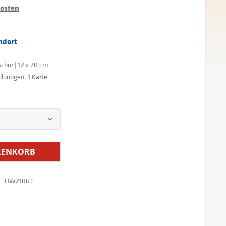
kosten
ndort
schur | 12 x 20 cm
ildungen, 1 Karte
ENKORB
HW21069