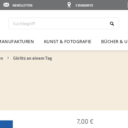
NEWSLETTER
STANDORTE
MANU­FAK­TUREN
KUNST & FOTO­GRAFIE
BÜCHER & U
en
Görlitz an einem Tag
7,00 €