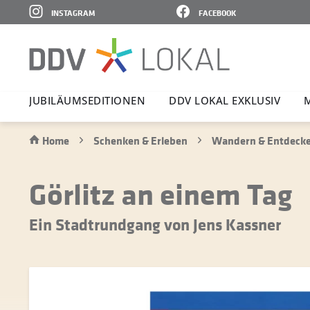
INSTAGRAM
FACEBOOK
JUBI­LÄ­UMS­E­DI­TIONEN
DDV LOKAL EXKLUSIV
Home
Schenken & Erleben
Wandern & Entdeck
Görlitz an einem Tag
Ein Stadtrundgang von Jens Kassner