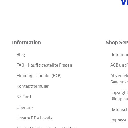
Information
Shop Ser
Blog
Retouren
FAQ - Häufig gestellte Fragen
AGB und 
Firmengeschenke (B2B)
Allgemei
Gewinnsp
Kontaktformular
Copyrigh
SZ Card
Bilduplo
Über uns
Datensc
Unsere DDV Lokale
Impress