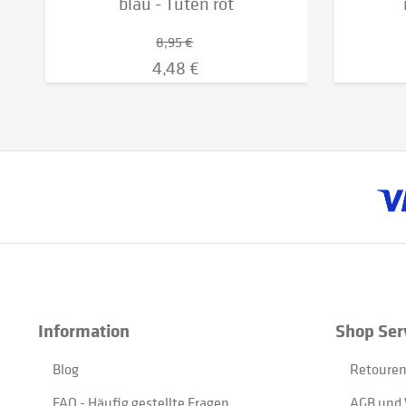
blau - Tüten rot
8,95 €
4,48 €
Information
Shop Ser
Blog
Retouren
FAQ - Häufig gestellte Fragen
AGB und 