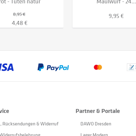
rot - Tüten natur
Maulwurf - 24..
8,95 €
9,95 €
4,48 €
vice
Partner & Portale
, Rücksendungen & Widerruf
DAWO Dresden
Widerrufsbelehrung
Lager Modern