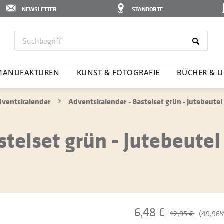
NEWSLETTER
STANDORTE
MANU­FAK­TUREN
KUNST & FOTO­GRAFIE
BÜCHER & U
dventskalender
Adventskalender - Bastelset grün - Jutebeutel
telset grün - Jutebeutel
6,48 €
12,95 €
(49,96%