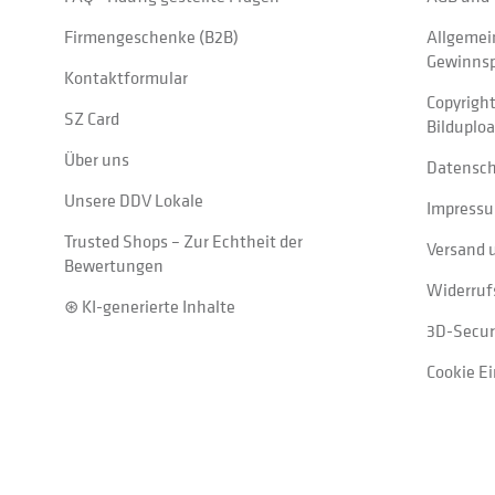
Firmengeschenke (B2B)
Allgemei
Gewinnsp
Kontaktformular
Copyrigh
SZ Card
Bilduplo
Über uns
Datensc
Unsere DDV Lokale
Impress
Trusted Shops – Zur Echtheit der
Versand 
Bewertungen
Widerruf
⊛ KI-generierte Inhalte
3D-Secur
Cookie E