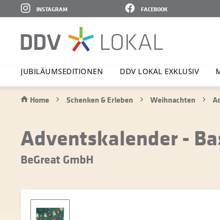
INSTAGRAM
FACEBOOK
JUBI­LÄ­UMS­E­DI­TIONEN
DDV LOKAL EXKLUSIV
Home
Schenken & Erleben
Weihnachten
A
Adventskalender - Bas
BeGreat GmbH