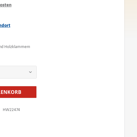
kosten
ndort
 und Holzklammern
ENKORB
HW22474