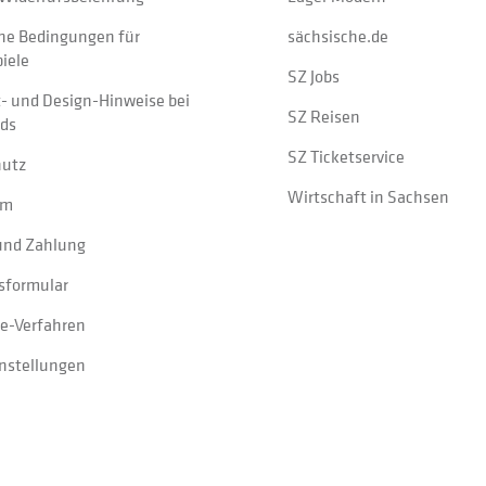
ne Bedingungen für
sächsische.de
iele
SZ Jobs
t- und Design-Hinweise bei
SZ Reisen
ads
SZ Ticketservice
hutz
Wirtschaft in Sachsen
um
und Zahlung
sformular
e-Verfahren
instellungen