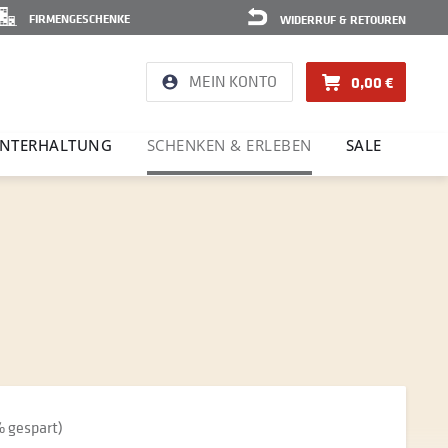
FIRMENGESCHENKE
WIDERRUF & RETOUREN
MEIN KONTO
0,00 €
NTER­HAL­TUNG
SCHENKEN & ERLEBEN
SALE
 gespart)