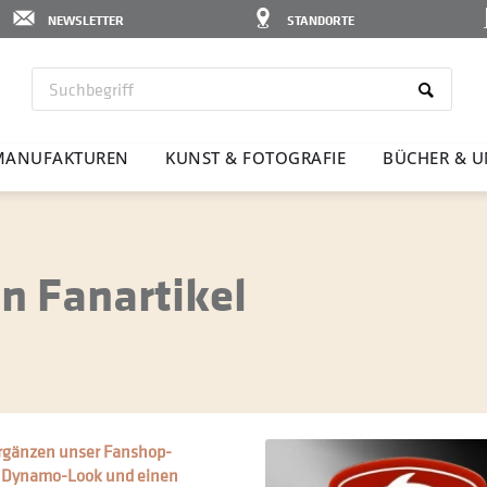
NEWSLETTER
STANDORTE
ANU­FAK­TUREN
KUNST & FOTO­GRAFIE
BÜCHER & U
 Fanartikel
ergänzen unser Fanshop-
m Dynamo-Look und einen