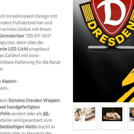
ich im exklusivem Design mit
ndem Fußabstreicher und
m echten Unikat mit Ihrem
ennzeichen
"DD‑DY 1953"
gucker, denn über der
erte LED-Licht
eingebaut
s Gefährt mit einer
mbare Halterung für die Kerze
e.
en
Kwalm-
dazu.
t dem
Dynamo Dresden Wappen
wei handgefertigten
folie
verziert oder als
3D-
teller wird garantiert zum
beidseitigen Motiv
macht er
kneipe oder zu Hause in der