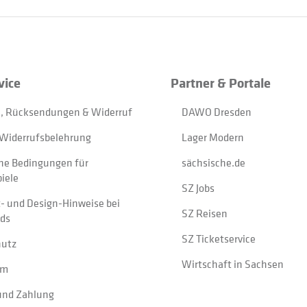
vice
Partner & Portale
, Rücksendungen & Widerruf
DAWO Dresden
Widerrufsbelehrung
Lager Modern
ne Bedingungen für
sächsische.de
iele
SZ Jobs
t- und Design-Hinweise bei
SZ Reisen
ads
SZ Ticketservice
hutz
Wirtschaft in Sachsen
um
und Zahlung