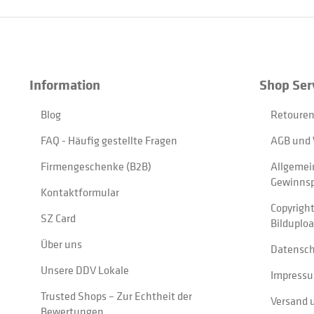
Information
Shop Ser
Blog
Retouren
FAQ - Häufig gestellte Fragen
AGB und 
Firmengeschenke (B2B)
Allgemei
Gewinnsp
Kontaktformular
Copyrigh
SZ Card
Bilduplo
Über uns
Datensc
Unsere DDV Lokale
Impress
Trusted Shops – Zur Echtheit der
Versand 
Bewertungen