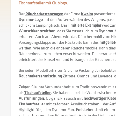
Tischaufsteller mit Clublogo.
Der
Räucherkastenwagen
der Firma
Kwalm
präsentiert s
Dynamo-Logo
auf den Außenwänden des Wagens, passe
schickem Campingtisch. Das
limitierte Exemplar
wird zu
Wunschkennzeichen
, dass Sie zusätzlich zum
Dynamo-K
erhalten. Auch am Abend wird das Räuchermobil zum Hin
Versorgungsklappe auf der Rückseite kann das
mitgelief
werden. Wie auch die anderen Räuchermobile, kann diese
Räucherkerze zum Leben erweckt werden. Die herausneh
erleichtert das Einsetzen und Entsorgen der Räucherrest
Bei jedem Modell erhalten Sie eine Packung der beliebt
Räucherkerzenmischung
Zitrone, Orange und Lavendel 
Zeigen Sie Ihre Verbundenheit zum Traditionsverein mi
als
Tischaufsteller
. Sie haben dabei die Wahl zwischen
z
Ausführungen
: Ob ganz klassisch mit
hochwertiger Klebe
Tischaufsteller
mit gefärbten Acrylbuchstaben – der Aufs
Highlight für jeden Dynamo-Fan.
Freistehend
mit einem
sich perfekt auf dem Büro-Schreibtisch, in der Lieblings