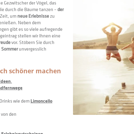
che Gezwitscher der Vögel, das
ie durch die Bäume tanzen –
der
 Zeit, um
neue Erlebnisse
zu
genießen. Neben dem
en gibt es so viele aufregende
geintrag stellen wir Ihnen eine
reude
vor. Stöbern Sie durch
n
Sommer
unvergesslich
noch schöner machen
Ideen
.
adfernwege
 Drinks wie dem
Limoncello
 von den
n
Erlebnisgutscheinen