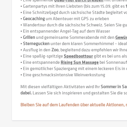
• Gartenpartys mit Ihren Liebsten (bis zum 15.09. gibt es
• Eine Schnitzeljagd durch sächsische Städte begleitet 
•
Geocaching
um Abenteuer mit GPS zu erleben
• Wandertour durch die sächsische Schweiz. Seien Sie gu
• Ein entspannender Angel-Tag auf dem Wasser
•
Grillen
und gemeinsame Sommerabende mit den
Gewür
•
Sternegucken
unter dem klaren Sommerhimmel – ideal
• Ausflug in den
Zoo
, begleitend dazu empfehlen wir Ih
• Eine spaßig-spritzige
Speedboottour
gibt es bei uns al
• Eine entspannende
Rising Sun Massage
bei Sonnenau
• Ein gemütlicher Spaziergang mit einem leckeren Eis in
• Eine geschmacksintensive Weinverkostung
Mit diesen vielfältigen Aktivitäten wird Ihr
Sommer in Sa
dabei.
Lassen Sie sich inspirieren und gestalten Sie di
Bleiben Sie auf dem Laufenden über aktuelle Aktionen,