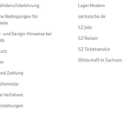
Widerrufsbelehrung
Lager Modern
ne Bedingungen für
sächsische.de
iele
SZ Jobs
t- und Design-Hinweise bei
SZ Reisen
ads
SZ Ticketservice
hutz
Wirtschaft in Sachsen
um
und Zahlung
sformular
e-Verfahren
instellungen