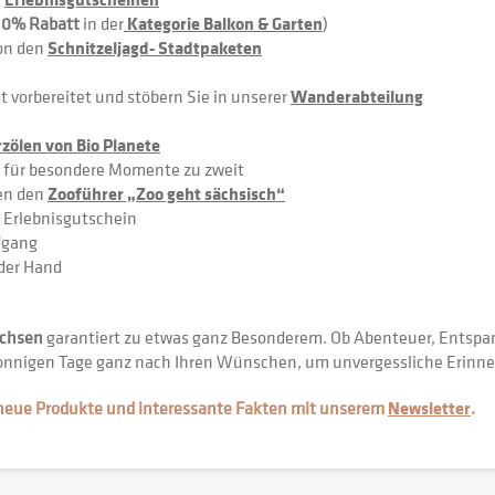
10% Rabatt
in der
Kategorie Balkon & Garten
)
von den
Schnitzeljagd- Stadtpaketen
t vorbereitet und stöbern Sie in unserer
Wanderabteilung
zölen von Bio Planete
 für besondere Momente zu zweit
nen den
Zooführer „Zoo geht sächsisch“
s Erlebnisgutschein
fgang
 der Hand
chsen
garantiert zu etwas ganz Besonderem. Ob Abenteuer, Entspa
e sonnigen Tage ganz nach Ihren Wünschen, um unvergessliche Erinn
 neue Produkte und interessante Fakten mit unserem
Newsletter
.