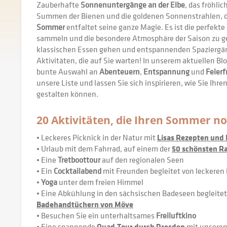
Zauberhafte
Sonnenuntergänge an der Elbe
, das fröhli
Summen der Bienen und die goldenen Sonnenstrahlen, d
Sommer
entfaltet seine ganze Magie. Es ist die perfekte
sammeln und die besondere Atmosphäre der Saison zu 
klassischen Essen gehen und entspannenden Spaziergäng
Aktivitäten, die auf Sie warten! In unserem aktuellen Blo
bunte Auswahl an
Abenteuern
,
Entspannung
und
Feierf
unsere Liste und lassen Sie sich inspirieren, wie Sie Ihre
gestalten können.
20 Aktivitäten, die Ihren Sommer 
• Leckeres Picknick in der Natur mit
Lisas Rezepten und 
• Urlaub mit dem Fahrrad, auf einem der
50 schönsten R
• Eine
Tretboottour
auf den regionalen Seen
• Ein
Cocktailabend
mit Freunden begleitet von leckeren
•
Yoga
unter dem freien Himmel
• Eine Abkühlung in den sächsischen Badeseen begleitet
Badehandtüchern von Möve
• Besuchen Sie ein unterhaltsames
Freiluftkino
• Eine spannende
Quad-Tour durch Dresden
mit unsere