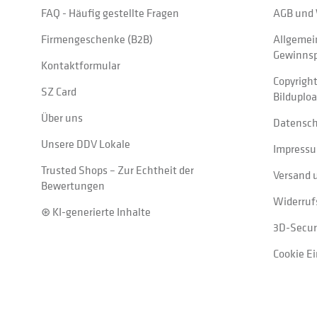
FAQ - Häufig gestellte Fragen
AGB und 
Firmengeschenke (B2B)
Allgemei
Gewinnsp
Kontaktformular
Copyrigh
SZ Card
Bilduplo
Über uns
Datensc
Unsere DDV Lokale
Impress
Trusted Shops – Zur Echtheit der
Versand 
Bewertungen
Widerruf
⊛ KI-generierte Inhalte
3D-Secur
Cookie E