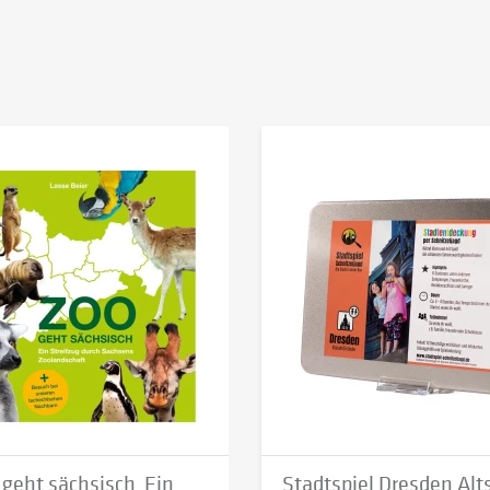
geht sächsisch  Ein
Stadtspiel Dresden Alts