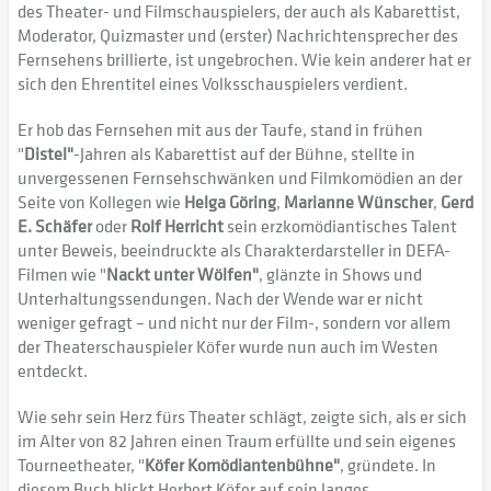
des Theater- und Filmschauspielers, der auch als Kabarettist,
Moderator, Quizmaster und (erster) Nachrichtensprecher des
Fernsehens brillierte, ist ungebrochen. Wie kein anderer hat er
sich den Ehrentitel eines Volksschauspielers verdient.
Er hob das Fernsehen mit aus der Taufe, stand in frühen
"
Distel"
-Jahren als Kabarettist auf der Bühne, stellte in
unvergessenen Fernsehschwänken und Filmkomödien an der
Seite von Kollegen wie
Helga Göring
,
Marianne Wünscher
,
Gerd
E. Schäfer
oder
Rolf Herricht
sein erzkomödiantisches Talent
unter Beweis, beeindruckte als Charakterdarsteller in DEFA-
Filmen wie "
Nackt unter Wölfen"
, glänzte in Shows und
Unterhaltungssendungen. Nach der Wende war er nicht
weniger gefragt – und nicht nur der Film-, sondern vor allem
der Theaterschauspieler Köfer wurde nun auch im Westen
entdeckt.
Wie sehr sein Herz fürs Theater schlägt, zeigte sich, als er sich
im Alter von 82 Jahren einen Traum erfüllte und sein eigenes
Tourneetheater, "
Köfer Komödiantenbühne"
, gründete. In
diesem Buch blickt Herbert Köfer auf sein langes