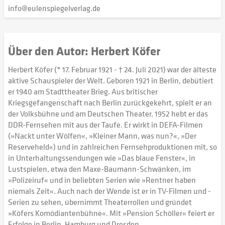
info@eulenspiegelverlag.de
Über den Autor: Herbert Köfer
Herbert Köfer (* 17. Februar 1921 - † 24. Juli 2021) war der älteste
aktive Schauspieler der Welt. Geboren 1921 in Berlin, debütiert
er 1940 am Stadttheater Brieg. Aus britischer
Kriegsgefangenschaft nach Berlin zurückgekehrt, spielt er an
der Volksbühne und am Deutschen Theater. 1952 hebt er das
DDR-Fernsehen mit aus der Taufe. Er wirkt in DEFA-Filmen
(»Nackt unter Wölfen«, »Kleiner Mann, was nun?«, »Der
Reserveheld«) und in zahlreichen Fernsehproduktionen mit, so
in Unterhaltungssendungen wie »Das blaue Fenster«, in
Lustspielen, etwa den Maxe-Baumann-Schwänken, im
»Polizeiruf« und in beliebten Serien wie »Rentner haben
niemals Zeit«. Auch nach der Wende ist er in TV-Filmen und -
Serien zu sehen, übernimmt Theaterrollen und gründet
»Köfers Komödiantenbühne«. Mit »Pension Schöller« feiert er
Erfolge in Berlin, Hamburg und Dresden.