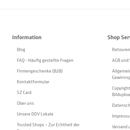
Information
Shop Ser
Blog
Retouren
FAQ - Häufig gestellte Fragen
AGB und 
Firmengeschenke (B2B)
Allgemei
Gewinnsp
Kontaktformular
Copyrigh
SZ Card
Bilduplo
Über uns
Datensc
Unsere DDV Lokale
Impress
Trusted Shops – Zur Echtheit der
Versand 