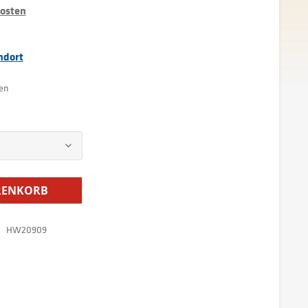
kosten
ndort
ten
ENKORB
HW20909