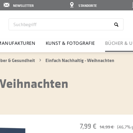
NEWSLETTER
STANDORTE
MANU­FAK­TUREN
KUNST & FOTO­GRAFIE
BÜCHER & U
ber & Gesundheit
Einfach Nachhaltig - Weihnachten
 Weihnachten
7,99 €
14,99 €
(46,7% 