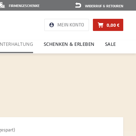
FIRMENGESCHENKE
WIDERRUF & RETOUREN
MEIN KONTO
0,00 €
NTER­HAL­TUNG
SCHENKEN & ERLEBEN
SALE
gespart)