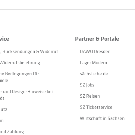
vice
Partner & Portale
, Rücksendungen & Widerruf
DAWO Dresden
Widerrufsbelehrung
Lager Modern
ne Bedingungen für
sächsische.de
iele
SZ Jobs
t- und Design-Hinweise bei
SZ Reisen
ads
SZ Ticketservice
hutz
Wirtschaft in Sachsen
um
und Zahlung