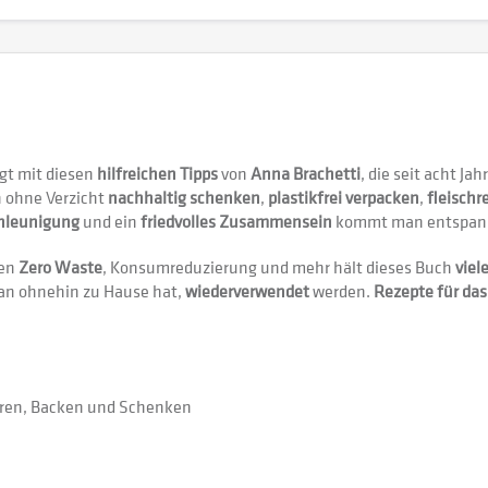
ngt mit diesen
hilfreichen Tipps
von
Anna Brachetti
, die seit acht J
n ohne Verzicht
nachhaltig schenken
,
plastikfrei verpacken
,
fleischr
hleunigung
und ein
friedvolles Zusammensein
kommt man entspannt
men
Zero Waste
, Konsumreduzierung und mehr hält dieses Buch
viel
man ohnehin zu Hause hat,
wiederverwendet
werden.
Rezepte für d
eren, Backen und Schenken