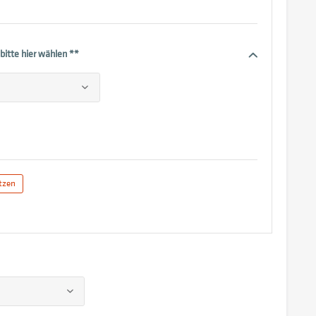
bitte hier wählen **
tzen