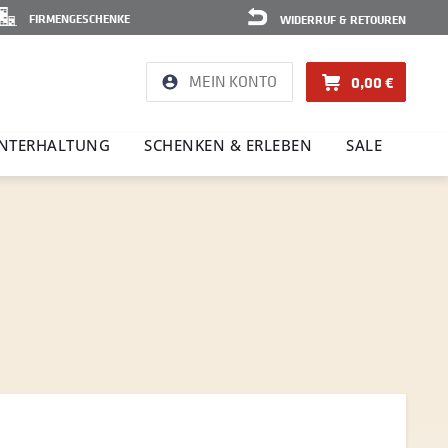
FIRMENGESCHENKE
WIDERRUF & RETOUREN
MEIN KONTO
0,00 €
NTER­HAL­TUNG
SCHENKEN & ERLEBEN
SALE