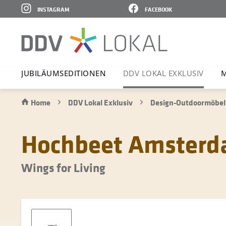
INSTAGRAM
FACEBOOK
JUBI­LÄ­UMS­E­DI­TIONEN
DDV LOKAL EXKLUSIV
M
Home
DDV Lokal Exklusiv
Design-Outdoormöbel
Hochbeet Amster
Wings for Living