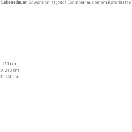
r Lebensdauer
. Gewonnen ist jedes Exemplar aus einem Rotorblatt 
70-210 cm
210-240 cm
210-240 cm