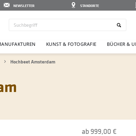
NEWSLETTER
STANDORTE
ANU­FAK­TUREN
KUNST & FOTO­GRAFIE
BÜCHER & U
Hochbeet Amsterdam
dam
ab 999,00 €