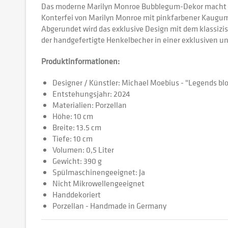
Das moderne Marilyn Monroe Bubblegum-Dekor macht d
Konterfei von Marilyn Monroe mit pinkfarbener Kaugumm
Abgerundet wird das exklusive Design mit dem klassizi
der handgefertigte Henkelbecher in einer exklusiven 
Produktinformationen:
Designer / Künstler: Michael Moebius - "Legends blo
Entstehungsjahr: 2024
Materialien: Porzellan
Höhe: 10 cm
Breite: 13.5 cm
Tiefe: 10 cm
Volumen: 0,5 Liter
Gewicht: 390 g
Spülmaschinengeeignet: Ja
Nicht Mikrowellengeeignet
Handdekoriert
Porzellan - Handmade in Germany