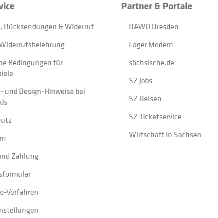
vice
Partner & Portale
, Rücksendungen & Widerruf
DAWO Dresden
Widerrufsbelehrung
Lager Modern
ne Bedingungen für
sächsische.de
iele
SZ Jobs
t- und Design-Hinweise bei
SZ Reisen
ads
SZ Ticketservice
hutz
Wirtschaft in Sachsen
um
und Zahlung
sformular
e-Verfahren
instellungen