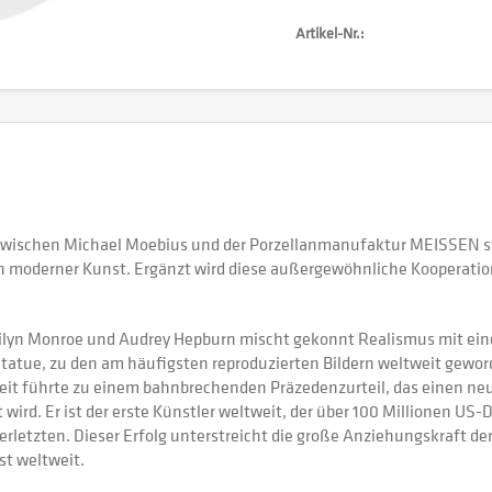
Artikel-Nr.:
" zwischen Michael Moebius und der Porzellanmanufaktur MEISSEN 
n in moderner Kunst. Ergänzt wird diese außergewöhnliche Kooperat
lyn Monroe und Audrey Hepburn mischt gekonnt Realismus mit einem
-Statue, zu den am häufigsten reproduzierten Bildern weltweit gewo
beit führte zu einem bahnbrechenden Präzedenzurteil, das einen neu
ird. Er ist der erste Künstler weltweit, der über 100 Millionen U
rletzten. Dieser Erfolg unterstreicht die große Anziehungskraft der
st weltweit.