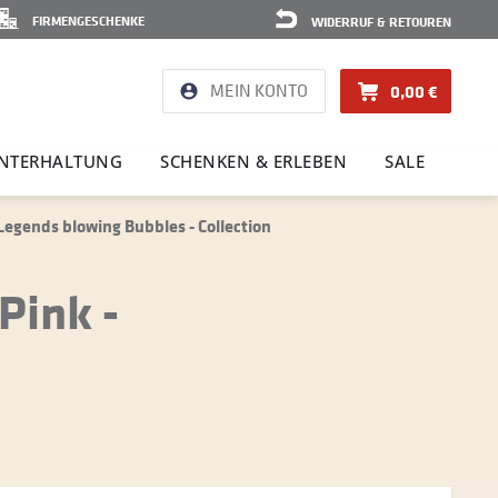
FIRMENGESCHENKE
WIDERRUF & RETOUREN
MEIN KONTO
0,00 €
NTER­HAL­TUNG
SCHENKEN & ERLEBEN
SALE
Legends blowing Bubbles - Collection
Pink -