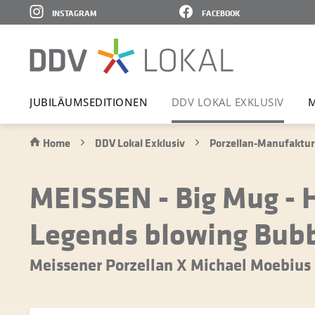
INSTAGRAM
FACEBOOK
JUBI­LÄ­UMS­E­DI­TIONEN
DDV LOKAL EXKLUSIV
M
Home
DDV Lokal Exklusiv
Porzellan-Manufaktur
MEISSEN - Big Mug - H
Legends blowing Bubbl
Meissener Porzellan X Michael Moebius