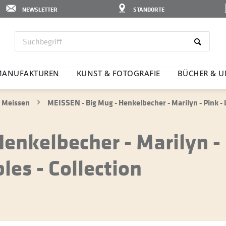
NEWSLETTER
STANDORTE
ANU­FAK­TUREN
KUNST & FOTO­GRAFIE
BÜCHER & U
 Meissen
MEISSEN - Big Mug - Henkelbecher - Marilyn - Pink - 
enkelbecher - Marilyn - 
es - Collection