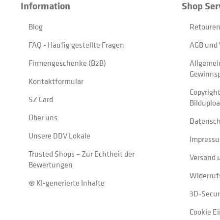
Information
Shop Ser
Blog
Retouren
FAQ - Häufig gestellte Fragen
AGB und 
Firmengeschenke (B2B)
Allgemei
Gewinnsp
Kontaktformular
Copyrigh
SZ Card
Bilduplo
Über uns
Datensc
Unsere DDV Lokale
Impress
Trusted Shops – Zur Echtheit der
Versand 
Bewertungen
Widerruf
⊛ KI-generierte Inhalte
3D-Secur
Cookie E