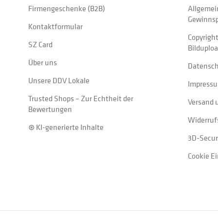
Firmengeschenke (B2B)
Allgemei
Gewinnsp
Kontaktformular
Copyrigh
SZ Card
Bilduplo
Über uns
Datensc
Unsere DDV Lokale
Impress
Trusted Shops – Zur Echtheit der
Versand 
Bewertungen
Widerruf
⊛ KI-generierte Inhalte
3D-Secur
Cookie E