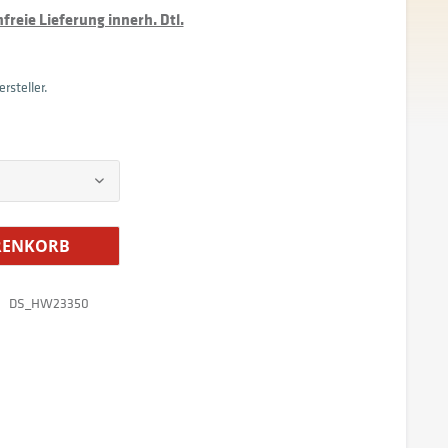
reie Lieferung innerh. Dtl.
rsteller.
ENKORB
DS_HW23350