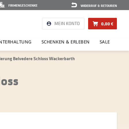
FIRMENGESCHENKE
WIDERRUF & RETOUREN
MEIN KONTO
0,00 €
NTER­HAL­TUNG
SCHENKEN & ERLEBEN
SALE
ierung Belvedere Schloss Wackerbarth
loss