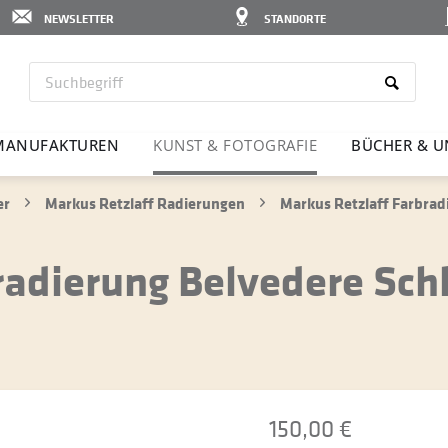
NEWSLETTER
STANDORTE
MANU­FAK­TUREN
KUNST & FOTO­GRAFIE
BÜCHER & U
er
Markus Retzlaff Radierungen
Markus Retzlaff Farbrad
radierung Belvedere Sch
150,00 €