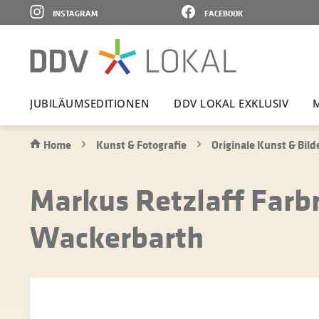
INSTAGRAM
FACEBOOK
JUBI­LÄ­UMS­E­DI­TIONEN
DDV LOKAL EXKLUSIV
Home
Kunst & Fotografie
Originale Kunst & Bild
Markus Retzlaff Farb
Wackerbarth