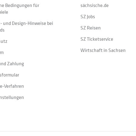
ne Bedingungen für
sächsische.de
iele
SZ Jobs
t- und Design-Hinweise bei
SZ Reisen
ads
SZ Ticketservice
hutz
Wirtschaft in Sachsen
um
und Zahlung
sformular
e-Verfahren
instellungen