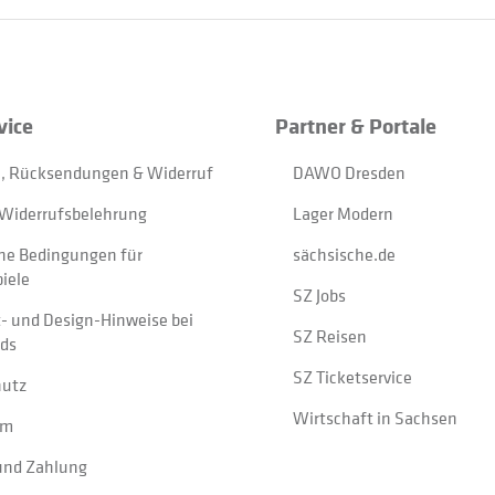
vice
Partner & Portale
, Rücksendungen & Widerruf
DAWO Dresden
Widerrufsbelehrung
Lager Modern
ne Bedingungen für
sächsische.de
iele
SZ Jobs
t- und Design-Hinweise bei
SZ Reisen
ads
SZ Ticketservice
hutz
Wirtschaft in Sachsen
um
und Zahlung