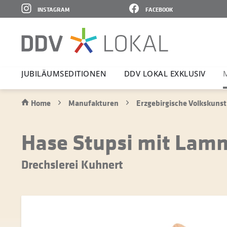
INSTAGRAM
FACEBOOK
JUBI­LÄ­UMS­E­DI­TIONEN
DDV LOKAL EXKLUSIV
Home
Manufakturen
Erzgebirgische Volkskunst
Hase Stupsi mit Lamm 
Drechslerei Kuhnert