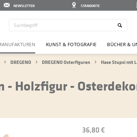
NEWSLETTER
STANDORTE
MANU­FAK­TUREN
KUNST & FOTO­GRAFIE
BÜCHER & U
DREGENO
DREGENO Osterfiguren
Hase Stupsi mit L
- Holzfigur - Osterdeko
36,80 €