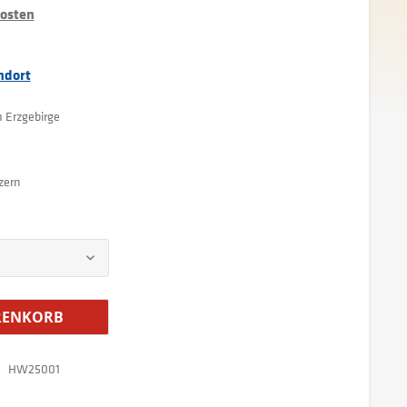
kosten
ndort
m Erzgebirge
zern
ENKORB
HW25001