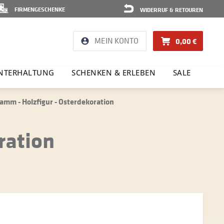
FIRMENGESCHENKE
WIDERRUF & RETOUREN
MEIN KONTO
0,00 €
NTER­HAL­TUNG
SCHENKEN & ERLEBEN
SALE
amm - Holzfigur - Osterdekoration
ration