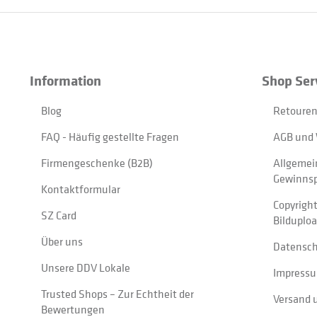
Information
Shop Ser
Blog
Retouren
FAQ - Häufig gestellte Fragen
AGB und 
Firmengeschenke (B2B)
Allgemei
Gewinnsp
Kontaktformular
Copyrigh
SZ Card
Bilduplo
Über uns
Datensc
Unsere DDV Lokale
Impress
Trusted Shops – Zur Echtheit der
Versand 
Bewertungen