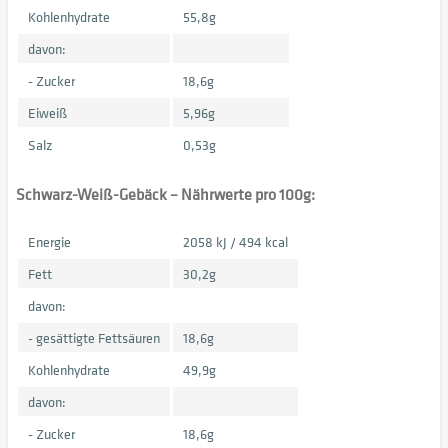
Kohlenhydrate
55,8g
davon:
- Zucker
18,6g
Eiweiß
5,96g
Salz
0,53g
Schwarz-Weiß-Gebäck – Nährwerte pro 100g:
Energie
2058 kJ / 494 kcal
Fett
30,2g
davon:
- gesättigte Fettsäuren
18,6g
Kohlenhydrate
49,9g
davon:
- Zucker
18,6g