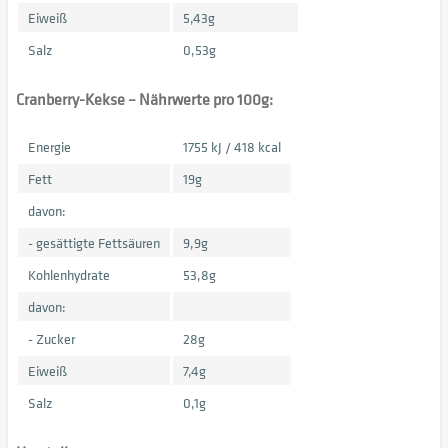
Eiweiß
5,43g
Salz
0,53g
Cranberry-Kekse – Nährwerte pro 100g:
Energie
1755 kJ / 418 kcal
Fett
19g
davon:
- gesättigte Fettsäuren
9,9g
Kohlenhydrate
53,8g
davon:
- Zucker
28g
Eiweiß
7,4g
Salz
0,1g