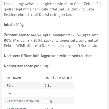
Herstellungsweise ist die gleiche wie die zu Omas Zeiten. Ein
großer Topf mit einem Rührlöffel und viel Zeit und Liebe.
Probiere einfach mal! Der ist richtig lecker.
Inhalt: 200g
Zutaten:
Mango (44%), Apfel-Mangosaft (29%) [Apfelsaft
80%, Mangomark 20%], Zucker, Zitronensaft, Geliermittel
Pektin, Wildkaffee (0,4%), Konservierungsstoff Sorbinsäure
Nach dem Öffnen kühl lagern und zeitnah verbrauchen.
Nährwertangaben pro 100g:
Brennwert
592,3 kJ / 141,5 kcal
Fett
0,2 g
davon:
- gesättigte Fettsäuren
0,0 g
Kohlenhydrate
33,6 g