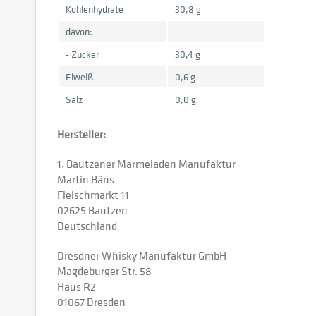
Kohlenhydrate
30,8 g
davon:
- Zucker
30,4 g
Eiweiß
0,6 g
Salz
0,0 g
Hersteller:
1. Bautzener Marmeladen Manufaktur
Martin Bäns
Fleischmarkt 11
02625 Bautzen
Deutschland
Dresdner Whisky Manufaktur GmbH
Magdeburger Str. 58
Haus R2
01067 Dresden