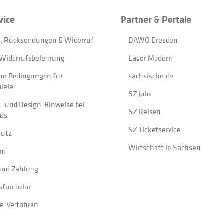
vice
Partner & Portale
, Rücksendungen & Widerruf
DAWO Dresden
Widerrufsbelehrung
Lager Modern
ne Bedingungen für
sächsische.de
iele
SZ Jobs
t- und Design-Hinweise bei
SZ Reisen
ads
SZ Ticketservice
hutz
Wirtschaft in Sachsen
um
und Zahlung
sformular
e-Verfahren