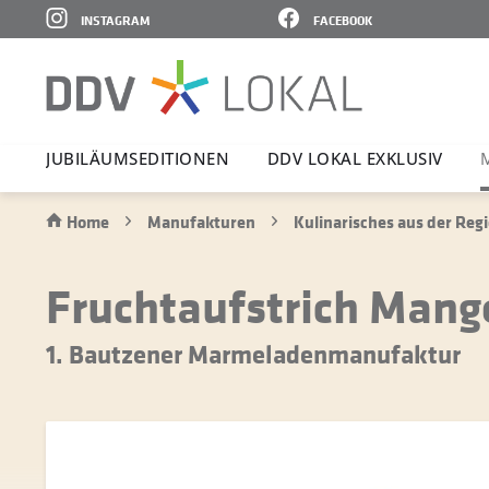
INSTAGRAM
FACEBOOK
JUBI­LÄ­UMS­E­DI­TIONEN
DDV LOKAL EXKLUSIV
Home
Manufakturen
Kulinarisches aus der Reg
Fruchtaufstrich Mang
1. Bautzener Marmeladenmanufaktur