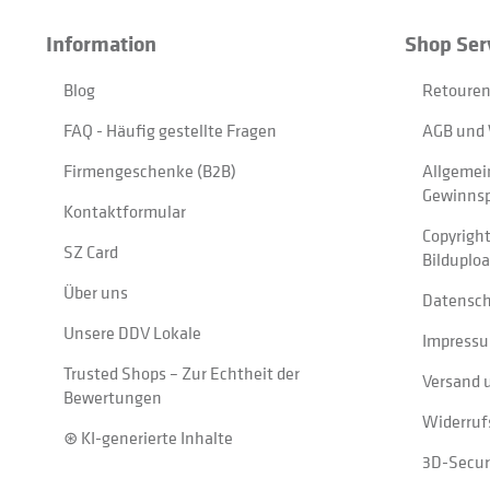
Information
Shop Ser
Blog
Retouren
FAQ - Häufig gestellte Fragen
AGB und 
Firmengeschenke (B2B)
Allgemei
Gewinnsp
Kontaktformular
Copyrigh
SZ Card
Bilduplo
Über uns
Datensc
Unsere DDV Lokale
Impress
Trusted Shops – Zur Echtheit der
Versand 
Bewertungen
Widerruf
⊛ KI-generierte Inhalte
3D-Secur