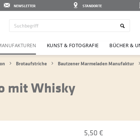
NEWSLETTER
STANDORTE
MANU­FAK­TUREN
KUNST & FOTO­GRAFIE
BÜCHER & U
ion
Brotaufstriche
Bautzener Marmeladen Manufaktur
o mit Whisky
5,50 €