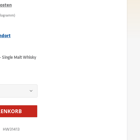
kosten
Kilogramm)
ndort
– Single Malt Whisky
ENKORB
HW31413