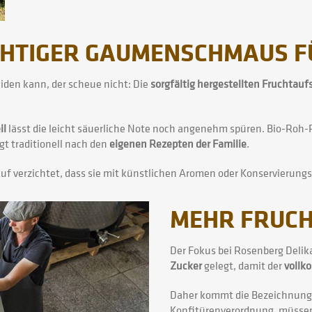
CHTIGER GAUMENSCHMAUS F
den kann, der scheue nicht: Die
sorgfältig hergestellten Fruchtauf
il
lässt die leicht säuerliche Note noch angenehm spüren. Bio-Roh
gt traditionell nach den
eigenen Rezepten der Familie
.
auf verzichtet, dass sie mit künstlichen Aromen oder Konservierun
MEHR FRUCH
Der Fokus bei Rosenberg Deli
Zucker
gelegt, damit der
vollk
Daher kommt die Bezeichnung „
Konfitürenverordnung, müsse