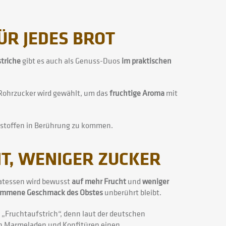
ÜR JEDES BROT
striche
gibt es auch als Genuss-Duos
im praktischen
-Rohrzucker wird gewählt, um das
fruchtige Aroma
mit
gsstoffen in Berührung zu kommen.
T, WENIGER ZUCKER
katessen wird bewusst
auf mehr Frucht
und
weniger
ommene Geschmack des Obstes
unberührt bleibt.
Fruchtaufstrich“, denn laut der deutschen
n Marmeladen und Konfitüren einen