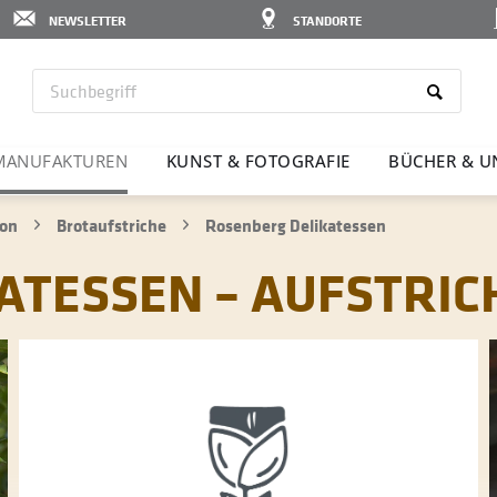
NEWSLETTER
STANDORTE
MANU­FAK­TUREN
KUNST & FOTO­GRAFIE
BÜCHER & U
ion
Brotaufstriche
Rosenberg Delikatessen
TESSEN – AUFSTRICH