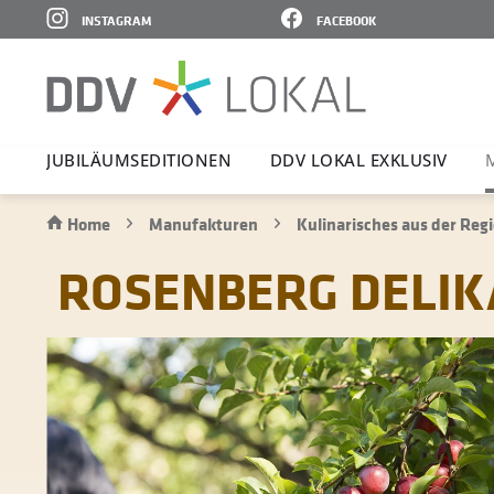
INSTAGRAM
FACEBOOK
JUBI­LÄ­UMS­E­DI­TIONEN
DDV LOKAL EXKLUSIV
Home
Manufakturen
Kulinarisches aus der Reg
ROSENBERG DELIKA