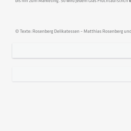
bis hin zum Marketing. So wird jedem Glas Fruchtaufstrich
© Texte: Rosenberg Delikatessen – Matthias Rosenberg und