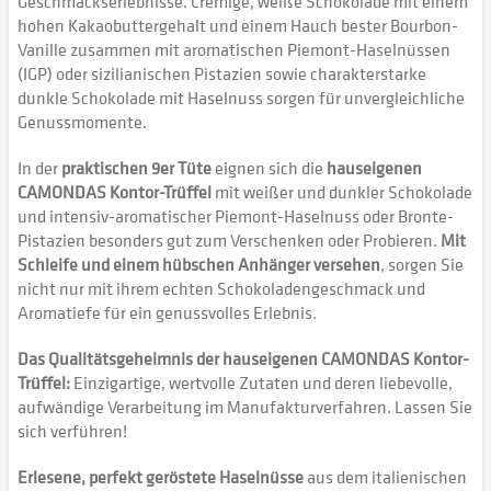
Geschmackserlebnisse. Cremige, weiße Schokolade mit einem
hohen Kakaobuttergehalt und einem Hauch bester Bourbon-
Vanille zusammen mit aromatischen Piemont-Haselnüssen
(IGP) oder sizilianischen Pistazien sowie charakterstarke
dunkle Schokolade mit Haselnuss sorgen für unvergleichliche
Genussmomente.
In der
praktischen 9er Tüte
eignen sich die
hauseigenen
CAMONDAS Kontor-Trüffel
mit weißer und dunkler Schokolade
und intensiv-aromatischer Piemont-Haselnuss oder Bronte-
Pistazien besonders gut zum Verschenken oder Probieren.
Mit
Schleife und einem hübschen Anhänger versehen
, sorgen Sie
nicht nur mit ihrem echten Schokoladengeschmack und
Aromatiefe für ein genussvolles Erlebnis.
Das Qualitätsgeheimnis der hauseigenen CAMONDAS Kontor-
Trüffel:
Einzigartige, wertvolle Zutaten und deren liebevolle,
aufwändige Verarbeitung im Manufakturverfahren. Lassen Sie
sich verführen!
Erlesene, perfekt geröstete Haselnüsse
aus dem italienischen