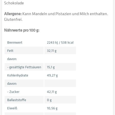
Schokolade
Allergene:
Kann Mandeln und Pistazien und Milch enthalten.
Glutenfrei.
Nährwerte pro 100 g:
Brennwert
2243 kJ / 538 kcal
Fett
32,11 g
davon:
- gesättigte Fettsäuren
15,1 g
Kohlenhydrate
49,27 g
davon:
- Zucker
42,11 g
Ballaststoffe
0 g
Eiweiß
10,56 g