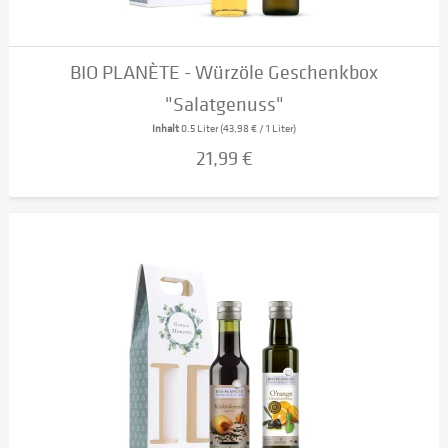
BIO PLANÈTE - Würzöle Geschenkbox
"Salatgenuss"
Inhalt
0.5 Liter
(43,98 € / 1 Liter)
21,99 €