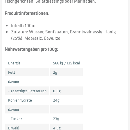
Fischgerichten, Salatdressings oder Marinaden.
Produktinformationen
:
Inhalt: 100ml
Zutaten: Wasser, Senfsaaten, Branntweinessig, Honig
(25%), Meersalz, Gewürze
Nährwertangaben pro 100g:
Energie
566 kJ / 135 kcal
Fett
2g
davon:
- gesättigte Fettsäuren
0,3g
Kohlenhydrate
24g
davon:
- Zucker
23g
Eiweiß
4,3g