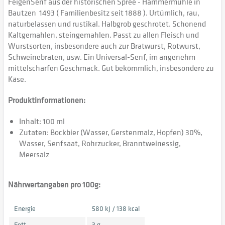
FeigenSenf aus der historischen Spree - Hammermühle in
Bautzen 1493 ( Familienbesitz seit 1888 ). Urtümlich, rau,
naturbelassen und rustikal. Halbgrob geschrotet. Schonend
Kaltgemahlen, steingemahlen. Passt zu allen Fleisch und
Wurstsorten, insbesondere auch zur Bratwurst, Rotwurst,
Schweinebraten, usw. Ein Universal-Senf, im angenehm
mittelscharfen Geschmack. Gut bekömmlich, insbesondere zu
Käse.
Produktinformationen:
Inhalt: 100 ml
Zutaten: Bockbier (Wasser, Gerstenmalz, Hopfen) 30%,
Wasser, Senfsaat, Rohrzucker, Branntweinessig,
Meersalz
Nährwertangaben pro 100g:
Energie
580 kJ / 138 kcal
Fett
3 g