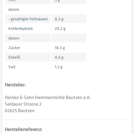
davon:
- gesättigte Fettsäuren
0,3 g
Kohlenhydrate
20,2 g
davon:
Zucker
18,5 g
Eiweiß
4,6 g
Salz
1,2 g
Hersteller:
Heinke & Sohn Hammermühle Bautzen e.K.
Seidauer Strasse 2
02625 Bautzen
Herstellerreferenz: