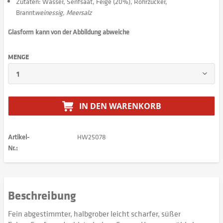
Zutaten: Wasser, Senfsaat, Feige (20%), Rohrzucker,
Brannt
weinessig, Meersalz
Glasform kann von der Abbildung abweiche
MENGE
IN DEN
WARENKORB
Artikel-
HW25078
Nr.:
Beschreibung
Fein abgestimmter, halbgrober leicht scharfer, süßer