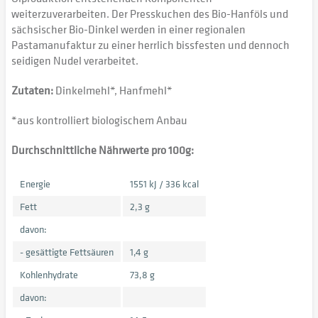
weiterzuverarbeiten. Der Presskuchen des Bio-Hanföls und
sächsischer Bio-Dinkel werden in einer regionalen
Pastamanufaktur zu einer herrlich bissfesten und dennoch
seidigen Nudel verarbeitet.
Zutaten:
Dinkelmehl*, Hanfmehl*
*aus kontrolliert biologischem Anbau
Durchschnittliche Nährwerte pro 100g:
Energie
1551 kJ / 336 kcal
Fett
2,3 g
davon:
- gesättigte Fettsäuren
1,4 g
Kohlenhydrate
73,8 g
davon: