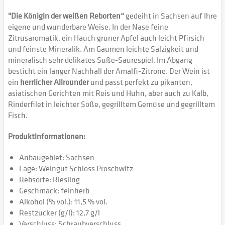
"Die Königin der weißen Reborten“
gedeiht in Sachsen auf Ihre
eigene und wunderbare Weise. In der Nase feine
Zitrusaromatik, ein Hauch grüner Apfel auch leicht Pfirsich
und feinste Mineralik. Am Gaumen leichte Salzigkeit und
mineralisch sehr delikates Süße-Säurespiel. Im Abgang
besticht ein langer Nachhall der Amalfi-Zitrone. Der Wein ist
ein
herrlicher Allrounder
und passt perfekt zu pikanten,
asiatischen Gerichten mit Reis und Huhn, aber auch zu Kalb,
Rinderfilet in leichter Soße, gegrilltem Gemüse und gegrilltem
Fisch.
Produktinformationen:
Anbaugebiet: Sachsen
Lage: Weingut Schloss Proschwitz
Rebsorte: Riesling
Geschmack: feinherb
Alkohol (% vol.): 11,5 % vol.
Restzucker (g/l): 12,7 g/l
Verschluss: Schraubverschluss