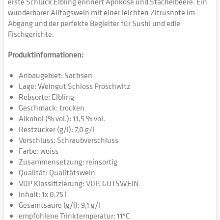
erste Schluck Elbling erinnert Aprikose und Stachelbeere. Ein
wunderbarer Alltagswein mit einer leichten Zitrusnote im
Abgang und der perfekte Begleiter für Sushi und edle
Fischgerichte.
Produktinformationen:
Anbaugebiet: Sachsen
Lage: Weingut Schloss Proschwitz
Rebsorte: Elbling
Geschmack: trocken
Alkohol (% vol.): 11,5 % vol.
Restzucker (g/l): 7,0 g/l
Verschluss: Schraubverschluss
Farbe: weiss
Zusammensetzung: reinsortig
Qualität: Qualitätswein
VDP Klassifizierung: VDP. GUTSWEIN
Inhalt: 1x 0,75 l
Gesamtsäure (g/l): 9,1 g/l
empfohlene Trinktemperatur: 11°C