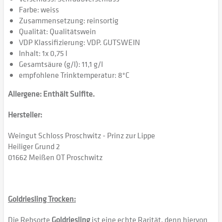
Farbe: weiss
Zusammensetzung: reinsortig
Qualität: Qualitätswein
VDP Klassifizierung: VDP. GUTSWEIN
Inhalt: 1x 0,75 l
Gesamtsäure (g/l): 11,1 g/l
empfohlene Trinktemperatur: 8°C
Allergene: Enthält Sulfite.
Hersteller:
Weingut Schloss Proschwitz - Prinz zur Lippe
Heiliger Grund 2
01662 Meißen OT Proschwitz
Goldriesling Trocken:
Die Rebsorte
Goldriesling
ist eine echte Rarität, denn hiervon