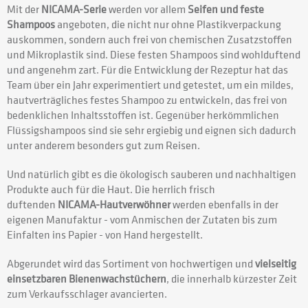
Mit der
NICAMA-Serie
werden vor allem
Seifen und feste
Shampoos
angeboten, die nicht nur ohne Plastikverpackung
auskommen, sondern auch frei von chemischen Zusatzstoffen
und Mikroplastik sind. Diese festen Shampoos sind wohlduftend
und angenehm zart. Für die Entwicklung der Rezeptur hat das
Team über ein Jahr experimentiert und getestet, um ein mildes,
hautverträgliches festes Shampoo zu entwickeln, das frei von
bedenklichen Inhaltsstoffen ist. Gegenüber herkömmlichen
Flüssigshampoos sind sie sehr ergiebig und eignen sich dadurch
unter anderem besonders gut zum Reisen.
Und natürlich gibt es die ökologisch sauberen und nachhaltigen
Produkte auch für die Haut. Die herrlich frisch
duftenden
NICAMA-Hautverwöhner
werden ebenfalls in der
eigenen Manufaktur - vom Anmischen der Zutaten bis zum
Einfalten ins Papier - von Hand hergestellt.
Abgerundet wird das Sortiment von hochwertigen und
vielseitig
einsetzbaren Bienenwachstüchern
, die innerhalb kürzester Zeit
zum Verkaufsschlager avancierten.