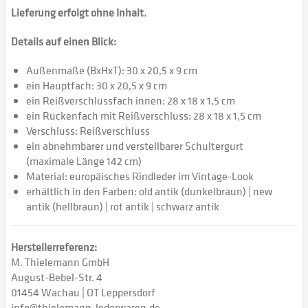
Lieferung erfolgt ohne Inhalt.
Details auf einen Blick:
Außenmaße (BxHxT): 30 x 20,5 x 9 cm
ein Hauptfach: 30 x 20,5 x 9 cm
ein Reißverschlussfach innen: 28 x 18 x 1,5 cm
ein Rückenfach mit Reißverschluss: 28 x 18 x 1,5 cm
Verschluss: Reißverschluss
ein abnehmbarer und verstellbarer Schultergurt
(maximale Länge 142 cm)
Material: europäisches Rindleder im Vintage-Look
erhältlich in den Farben: old antik (dunkelbraun) | new
antik (hellbraun) | rot antik | schwarz antik
Herstellerreferenz:
M. Thielemann GmbH
August-Bebel-Str. 4
01454 Wachau | OT Leppersdorf
info@thielemann-lederwaren.de