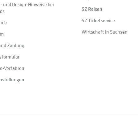
t- und Design-Hinweise bei
SZ Reisen
ads
SZ Ticketservice
hutz
Wirtschaft in Sachsen
um
und Zahlung
sformular
e-Verfahren
instellungen