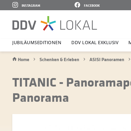
INSTAGRAM
FACEBOOK
JUBI­LÄ­UMS­E­DI­TIONEN
DDV LOKAL EXKLUSIV
Home
Schenken & Erleben
ASISI Panoramen
TITANIC - Panoramapo
Panorama