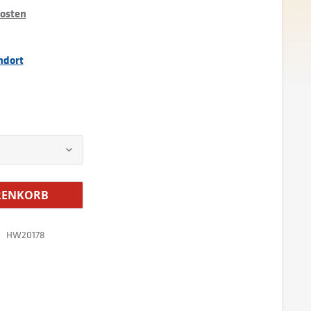
kosten
ndort
ENKORB
HW20178