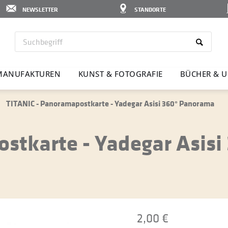
NEWSLETTER
STANDORTE
MANU­FAK­TUREN
KUNST & FOTO­GRAFIE
BÜCHER & U
TITANIC - Panoramapostkarte - Yadegar Asisi 360° Panorama
stkarte - Yadegar Asisi
2,00 €