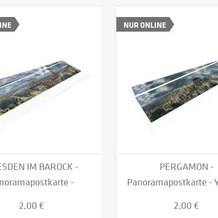
INE
NUR ONLINE
SDEN IM BAROCK -
PERGAMON -
noramapostkarte -
Panoramapostkarte - 
Yadegar...
Asisi...
2,00 €
2,00 €