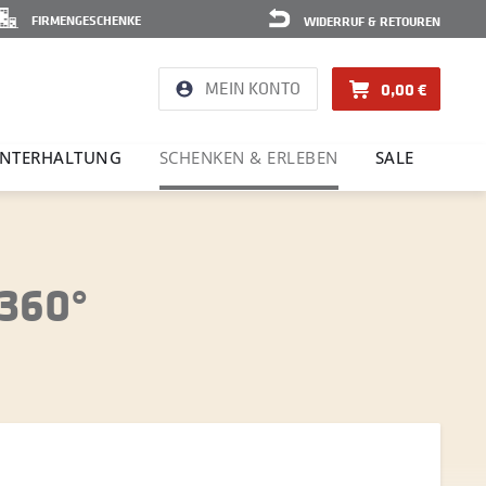
FIRMENGESCHENKE
WIDERRUF & RETOUREN
MEIN KONTO
0,00 €
NTER­HAL­TUNG
SCHENKEN & ERLEBEN
SALE
 360°