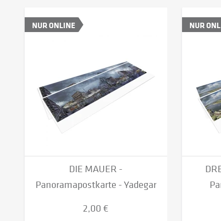
NUR ONLINE
NUR ONL
DIE MAUER -
DRE
Panoramapostkarte - Yadegar
Pa
Asisi...
2,00 €