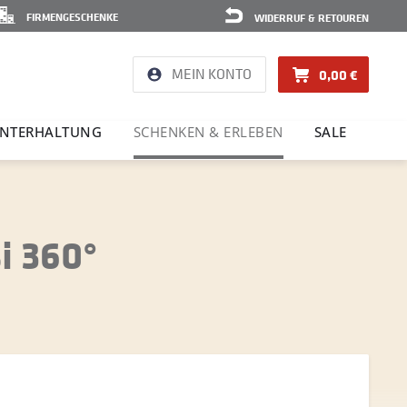
FIRMENGESCHENKE
WIDERRUF & RETOUREN
MEIN KONTO
0,00 €
NTER­HAL­TUNG
SCHENKEN & ERLEBEN
SALE
i 360°