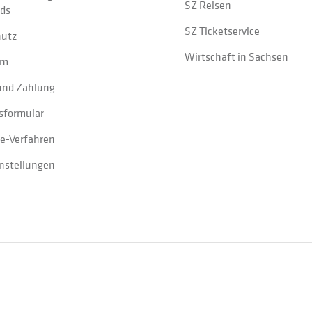
SZ Reisen
ads
SZ Ticketservice
hutz
Wirtschaft in Sachsen
um
und Zahlung
sformular
e-Verfahren
instellungen