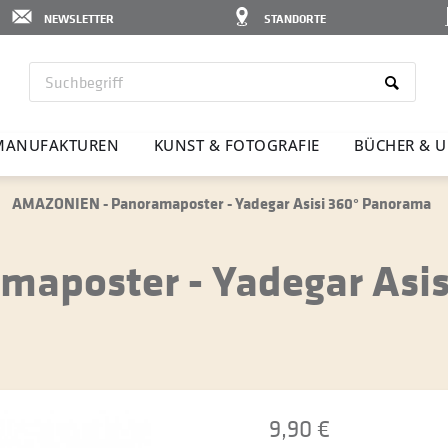
NEWSLETTER
STANDORTE
MANU­FAK­TUREN
KUNST & FOTO­GRAFIE
BÜCHER & U
AMAZONIEN - Panoramaposter - Yadegar Asisi 360° Panorama
aposter - Yadegar Asis
9,90 €