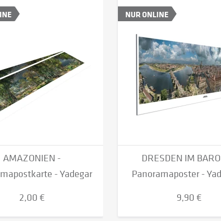
INE
NUR ONLINE
AMAZONIEN -
DRESDEN IM BARO
mapostkarte - Yadegar
Panoramaposter - Yade
Asisi...
2,00 €
9,90 €