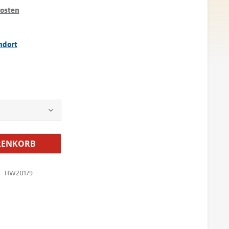
kosten
ndort
ENKORB
HW20179