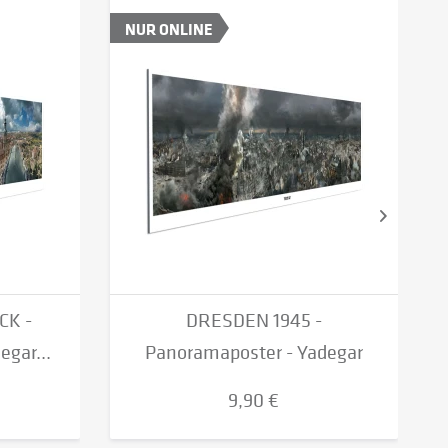
NUR ONLINE
CK -
DRESDEN 1945 -
gar...
Panoramaposter - Yadegar
Asisi...
9,90 €