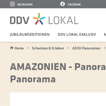
INSTAGRAM
FACEBOOK
JUBI­LÄ­UMS­E­DI­TIONEN
DDV LOKAL EXKLUSIV
Home
Schenken & Erleben
ASISI Panoramen
AMAZONIEN - Panoram
Panorama