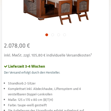
2.078,00 €
inkl. MwSt. zzgl. 105,80 € individuelle Versandkosten
1
Lieferzeit 3-4 Wochen
Der Versand erfolgt durch den Hersteller.
Strandkorb 2-Sitzer
Komplettset inkl. Abdeckhaube, Liftersystem und 4
verstellbaren Doppel-Lenkrollen
Maße: 125 x 170 x 80 cm (B|T|H)
Farbe: taupe-weiß gestreift
Die Anlieferung des Strandkorbs erfolgt aufgebaut auf