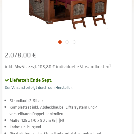
2.078,00 €
inkl. MwSt. zzgl. 105,80 € individuelle Versandkosten
1
Lieferzeit Ende Sept.
Der Versand erfolgt durch den Hersteller.
Strandkorb 2-Sitzer
Komplettset inkl. Abdeckhaube, Liftersystem und 4
verstellbaren Doppel-Lenkrollen
Maße: 125 x 170 x 80 cm (B|T|H)
Farbe: uni burgund
Die Anlieferung des Strandkorbs erfolgt aufgebaut auf