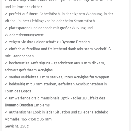
und ist immer sichtbar
✓ perfekt auf Ihrem Schreibtisch, in der eigenen Wohnung, in der
Vitrine, in Ihrer Lieblingskneipe oder beim Stammtisch
✓ platzsparend und dennoch mit großer Wirkung und
Wiedererkennungswert
✓ zeigen Sie Ihre Leidenschaft zu
Dynamo Dresden
✓ einfach aufstellbar und freistehend dank robustem Sockelfuß
mit Standnoppen
✓ hochwertige Anfertigung - geschnitten aus 8 mm dickem,
schwarz gefärbtem Acrylglas
✓ sauber verklebtes 3 mm starkes, rotes Acrylglas für Wappen
✓ beidseitig mit 3 mm starken, gefärbten Acrylbuchstaben in
Form des Logos
✓ umwerfende dreidimensionale Optik - toller 3D Effekt des
Dynamo Dresden
Emblems
✓ authentischer Look in jeder Situation und zu jeder Tischdeko
Abmaße: 165 x 150 x 35 mm
Gewicht: 250g