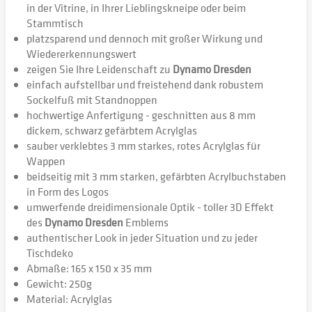
in der Vitrine, in Ihrer Lieblingskneipe oder beim
Stammtisch
platzsparend und dennoch mit großer Wirkung und
Wiedererkennungswert
zeigen Sie Ihre Leidenschaft zu
Dynamo Dresden
einfach aufstellbar und freistehend dank robustem
Sockelfuß mit Standnoppen
hochwertige Anfertigung - geschnitten aus 8 mm
dickem, schwarz gefärbtem Acrylglas
sauber verklebtes 3 mm starkes, rotes Acrylglas für
Wappen
beidseitig mit 3 mm starken, gefärbten Acrylbuchstaben
in Form des Logos
umwerfende dreidimensionale Optik - toller 3D Effekt
des
Dynamo Dresden
Emblems
authentischer Look in jeder Situation und zu jeder
Tischdeko
Abmaße: 165 x 150 x 35 mm
Gewicht: 250g
Material: Acrylglas