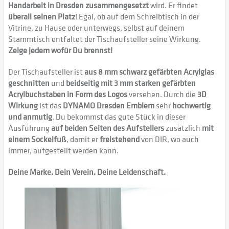
Handarbeit in Dresden zusammengesetzt
wird. Er findet
überall seinen Platz
! Egal, ob auf dem Schreibtisch in der
Vitrine, zu Hause oder unterwegs, selbst auf deinem
Stammtisch entfaltet der Tischaufsteller seine Wirkung.
Zeige jedem wofür Du brennst!
Der Tischaufsteller ist
aus 8 mm schwarz gefärbten Acrylglas
geschnitten
und
beidseitig mit 3 mm starken gefärbten
Acrylbuchstaben in Form des Logos
versehen. Durch die
3D
Wirkung
ist das
DYNAMO Dresden Emblem
sehr
hochwertig
und anmutig
. Du bekommst das gute Stück in dieser
Ausführung
auf beiden Seiten des Aufstellers
zusätzlich
mit
einem Sockelfuß
, damit er
freistehend
von DIR, wo auch
immer, aufgestellt werden kann.
Deine Marke. Dein Verein. Deine Leidenschaft.