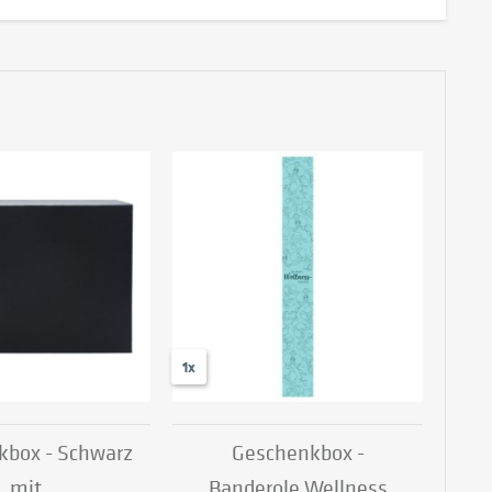
1x
kbox - Schwarz
Geschenkbox -
mit
Banderole Wellness