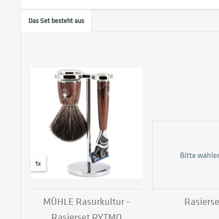
Das Set besteht aus
Bitte wähle
1x
MÜHLE Rasurkultur -
Rasierse
Rasierset RYTMO