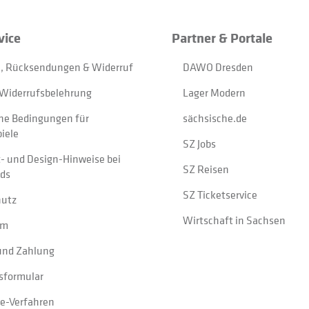
vice
Partner & Portale
, Rücksendungen & Widerruf
DAWO Dresden
Widerrufsbelehrung
Lager Modern
ne Bedingungen für
sächsische.de
iele
SZ Jobs
t- und Design-Hinweise bei
SZ Reisen
ads
SZ Ticketservice
hutz
Wirtschaft in Sachsen
um
und Zahlung
sformular
e-Verfahren