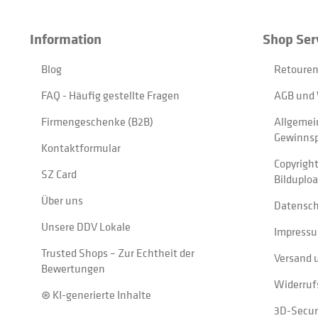
Information
Shop Ser
Blog
Retouren
FAQ - Häufig gestellte Fragen
AGB und 
Firmengeschenke (B2B)
Allgemei
Gewinnsp
Kontaktformular
Copyrigh
SZ Card
Bilduplo
Über uns
Datensc
Unsere DDV Lokale
Impress
Trusted Shops – Zur Echtheit der
Versand 
Bewertungen
Widerruf
⊛ KI-generierte Inhalte
3D-Secur