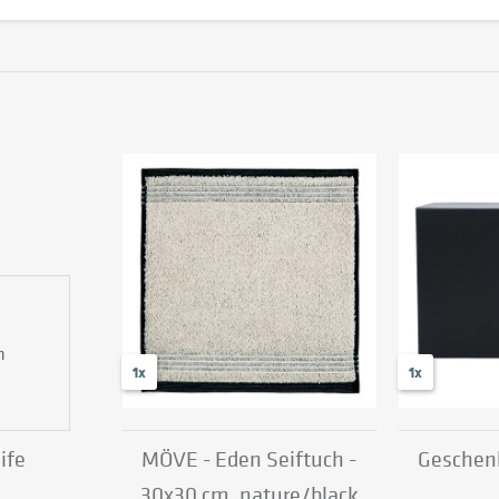
n
1x
1x
ife
MÖVE - Eden Seiftuch -
Geschen
30x30 cm, nature/black