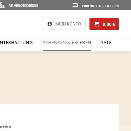
FIRMENGESCHENKE
WIDERRUF & RETOUREN
MEIN KONTO
0,00 €
NTER­HAL­TUNG
SCHENKEN & ERLEBEN
SALE
kosten