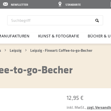
NEWSLETTER
STANDORTE
MANU­FAK­TUREN
KUNST & FOTO­GRAFIE
BÜCHER & U
s
Leipzig
Leipzig - Fineart: Coffee-to-go-Becher
fee-to-go-Becher
12,95 €
inkl. MwSt.,
zzgl. Versand