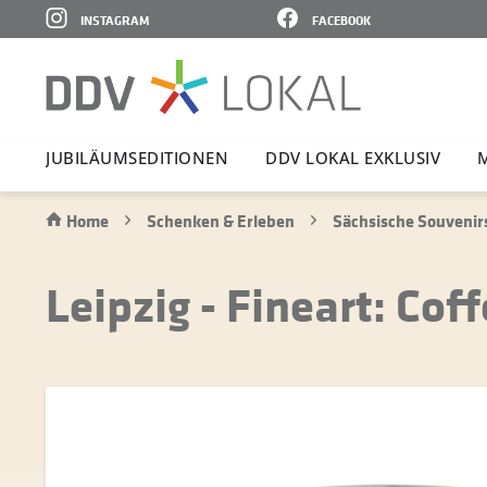
INSTAGRAM
FACEBOOK
JUBI­LÄ­UMS­E­DI­TIONEN
DDV LOKAL EXKLUSIV
Home
Schenken & Erleben
Sächsische Souvenir
Leipzig - Fineart: Cof