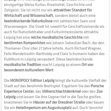
einzigartige Weise Kultur, Kreativität, Geschichte und
Zeitgeist. Sie ist nicht nur ein
attraktiver Standort für
Wirtschaft und Wissenschaft
, sondern bietet auch eine
beeindruckende Naturkulisse
mit zahlreichen Seen und
Wasserwegen. Die Stadt ist sowohl für Geschäftsreisende als
auch für Naturliebhaber und Kulturinteressierte attraktiv.
Leipzig hat eine
reiche musikalische Geschichte
mit
berühmten Komponisten
wie Johann Sebastian Bach, der den
Thomaner-Chor über 27 Jahre leitete. Auch Richard Wagner,
Felix Mendelssohn-Bartholdy und Clara Schumann haben das
Publikum in Leipzig verzaubert. Diese beeindruckende
musikalische Tradition
macht Leipzig zu einem
Ort von
besonderem kulturellem Wert
.
Die
MONOPOLY Edition Leipzig
bringt die kulturelle Vielfalt der
Stadt auf das berühmte Brettspiel. Ergattern Sie das
Porsche
Experience Center
, das
Völkerschlachtdenkmal
oder den
Zoo
Leipzig
und lassen Sie Ihre Gegner tief in die Tasche greifen.
Investieren Sie in
Häuser auf der Dresdner Straße
oder bauen
Sie ein
Hotelimperium am Augustusplatz
auf. Doch Vorsicht!