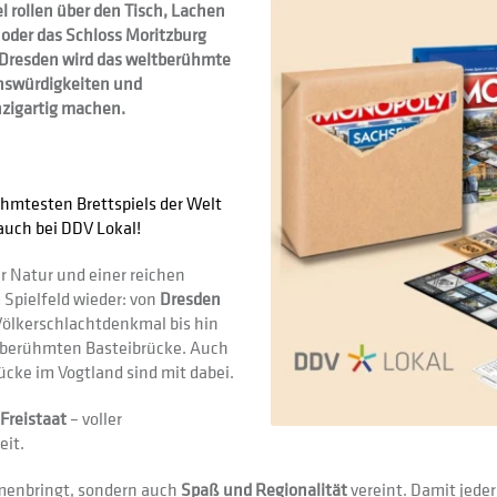
 rollen über den Tisch, Lachen
 oder das Schloss Moritzburg
Dresden wird das weltberühmte
enswürdigkeiten und
nzigartig machen.
hmtesten Brettspiels der Welt
auch bei DDV Lokal!
r Natur und einer reichen
 Spielfeld wieder: von
Dresden
Völkerschlachtdenkmal bis hin
 berühmten Basteibrücke. Auch
ücke im Vogtland sind mit dabei.
Freistaat
– voller
eit.
mmenbringt, sondern auch
Spaß und Regionalität
vereint. Damit jeder