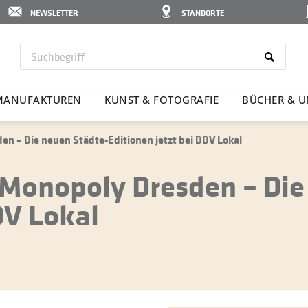
NEWSLETTER
STANDORTE
ANU­FAK­TUREN
KUNST & FOTO­GRAFIE
BÜCHER & U
n – Die neuen Städte-Editionen jetzt bei DDV Lokal
Monopoly Dresden – Die
DV Lokal