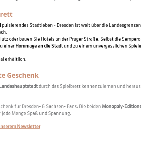
rett
pulsierendes Stadtleben - Dresden ist weit über die Landesgrenzen
sch.
latz oder bauen Sie Hotels an der Prager Straße. Selbst die Semper
zu einer
Hommage an die Stadt
und zu einem unvergesslichen Spiele
l erhältlich.
kte Geschenk
Landeshauptstadt
durch das Spielbrett kennenzulernen und heraus
eschenk für Dresden- & Sachsen- Fans: Die beiden
Monopoly-Editione
ür jede Menge Spaß und Spannung.
 unserem Newsletter