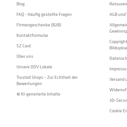
Blog
Retouren
FAQ - Häufig gestellte Fragen
AGB und 
Firmengeschenke (B2B)
Allgemei
Gewinnsp
Kontaktformular
Copyrigh
SZ Card
Bilduplo
Über uns
Datensc
Unsere DDV Lokale
Impress
Trusted Shops – Zur Echtheit der
Versand 
Bewertungen
Widerruf
⊛ KI-generierte Inhalte
3D-Secur
Cookie E