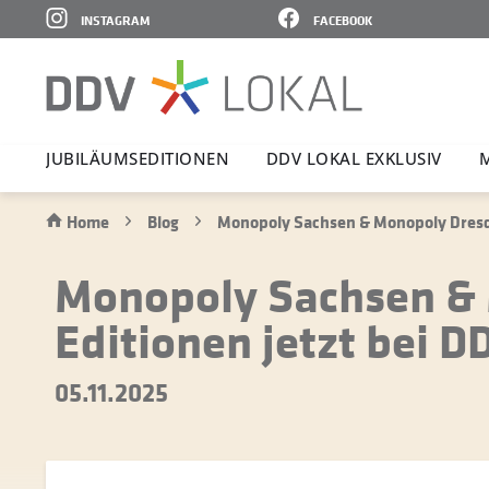
INSTAGRAM
FACEBOOK
JUBI­LÄ­UMS­E­DI­TIONEN
DDV LOKAL EXKLUSIV
M
Home
Blog
Monopoly Sachsen & Monopoly Dresde
Monopoly Sachsen & 
Editionen jetzt bei D
05.11.2025