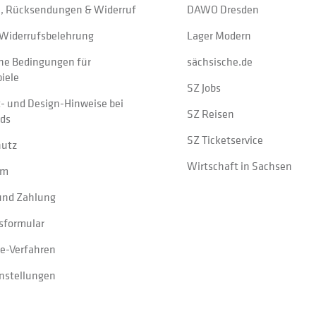
, Rücksendungen & Widerruf
DAWO Dresden
Widerrufsbelehrung
Lager Modern
ne Bedingungen für
sächsische.de
iele
SZ Jobs
t- und Design-Hinweise bei
SZ Reisen
ads
SZ Ticketservice
hutz
Wirtschaft in Sachsen
um
und Zahlung
sformular
e-Verfahren
instellungen