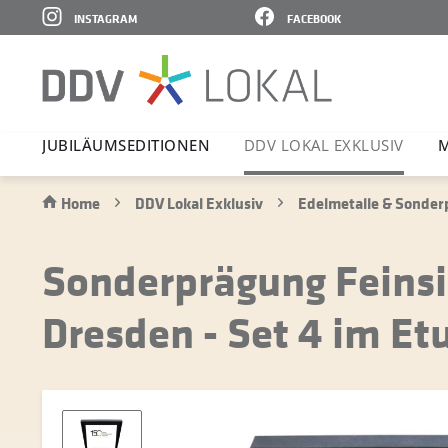
INSTAGRAM
FACEBOOK
JUBI­LÄ­UMS­E­DI­TIONEN
DDV LOKAL EXKLUSIV
M
Home
DDV Lokal Exklusiv
Edelmetalle & Sonde
Sonderprägung Feinsil
Dresden - Set 4 im Etu