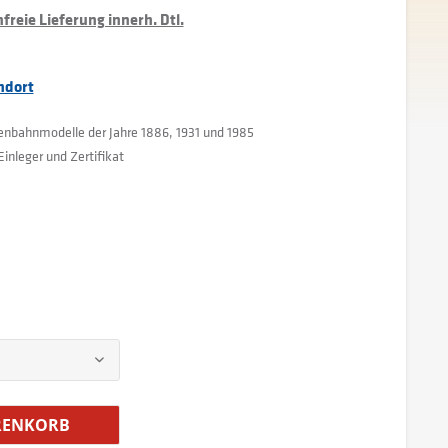
reie Lieferung innerh. Dtl.
ndort
enbahnmodelle der Jahre 1886, 1931 und 1985
Einleger und Zertifikat
ENKORB