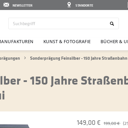
NEWSLETTER
STANDORTE
ANU­FAK­TUREN
KUNST & FOTO­GRAFIE
BÜCHER & U
rprägungen
Sonderprägung Feinsilber - 150 Jahre Straßenbahn i
ber - 150 Jahre Straßen
i
149,00 €
199,00 €
(2