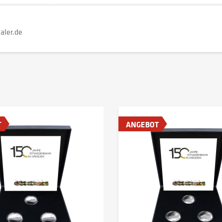
aler.de
T
ANGEBOT