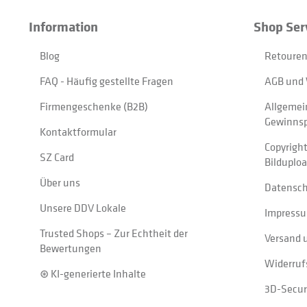
Information
Shop Ser
Blog
Retouren
FAQ - Häufig gestellte Fragen
AGB und 
Firmengeschenke (B2B)
Allgemei
Gewinnsp
Kontaktformular
Copyrigh
SZ Card
Bilduplo
Über uns
Datensc
Unsere DDV Lokale
Impress
Trusted Shops – Zur Echtheit der
Versand 
Bewertungen
Widerruf
⊛ KI-generierte Inhalte
3D-Secur