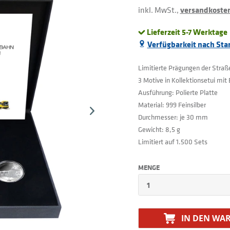
inkl. MwSt.,
versandkostenf
Lieferzeit 5-7 Werktage
Verfügbarkeit nach Sta
Limitierte Prägungen der Straß
3 Motive in Kollektionsetui mit 
Ausführung: Polierte Platte
Material: 999 Feinsilber
Durchmesser: je 30 mm
Gewicht: 8,5 g
Limitiert auf 1.500 Sets
MENGE
IN DEN
WAR