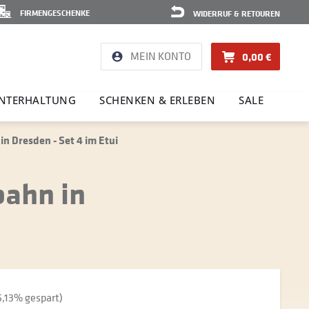
FIRMENGESCHENKE
WIDERRUF & RETOUREN
MEIN KONTO
0,00 €
NTER­HAL­TUNG
SCHENKEN & ERLEBEN
SALE
n Dresden - Set 4 im Etui
bahn in
5,13% gespart)