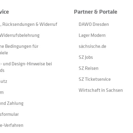
vice
Partner & Portale
, Rücksendungen & Widerruf
DAWO Dresden
Widerrufsbelehrung
Lager Modern
ne Bedingungen für
sächsische.de
iele
SZ Jobs
t- und Design-Hinweise bei
SZ Reisen
ads
SZ Ticketservice
hutz
Wirtschaft in Sachsen
um
und Zahlung
sformular
e-Verfahren