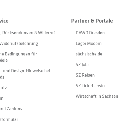
vice
Partner & Portale
, Rücksendungen & Widerruf
DAWO Dresden
Widerrufsbelehrung
Lager Modern
ne Bedingungen für
sächsische.de
iele
SZ Jobs
t- und Design-Hinweise bei
SZ Reisen
ads
SZ Ticketservice
hutz
Wirtschaft in Sachsen
um
und Zahlung
sformular