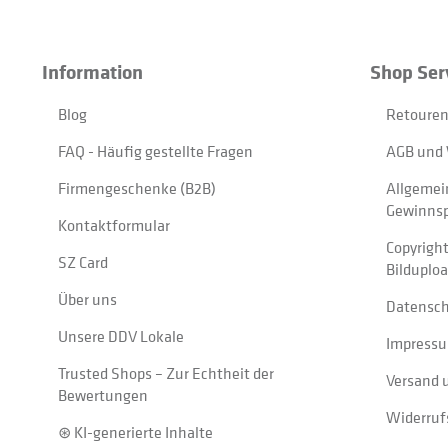
Information
Shop Ser
Blog
Retouren
FAQ - Häufig gestellte Fragen
AGB und 
Firmengeschenke (B2B)
Allgemei
Gewinnsp
Kontaktformular
Copyrigh
SZ Card
Bilduplo
Über uns
Datensc
Unsere DDV Lokale
Impress
Trusted Shops – Zur Echtheit der
Versand 
Bewertungen
Widerruf
⊛ KI-generierte Inhalte