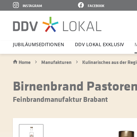
INSTAGRAM
FACEBOOK
JUBI­LÄ­UMS­E­DI­TIONEN
DDV LOKAL EXKLUSIV
Home
Manufakturen
Kulinarisches aus der Reg
Birnenbrand Pastoren
Feinbrandmanufaktur Brabant