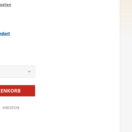
kosten
ndort
ENKORB
HW20128