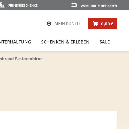
FIRMENGESCHENKE
WIDERRUF & RETOUREN
MEIN KONTO
0,00 €
NTER­HAL­TUNG
SCHENKEN & ERLEBEN
SALE
nbrand Pastorenbirne