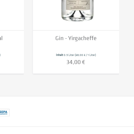
al
Gin - Yirgacheffe
)
Inhalt
0.5 Liter
(68,00 € / 1 Liter)
34,00 €