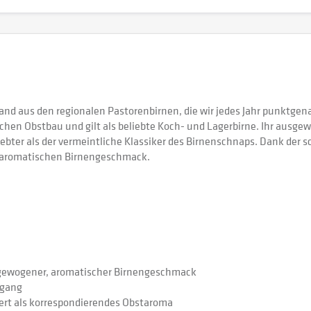
rand aus den regionalen Pastorenbirnen, die wir jedes Jahr punktg
ichen Obstbau und gilt als beliebte Koch- und Lagerbirne. Ihr ausge
ebter als der vermeintliche Klassiker des Birnenschnaps. Dank der s
, aromatischen Birnengeschmack.
usgewogener, aromatischer Birnengeschmack
bgang
ert als korrespondierendes Obstaroma