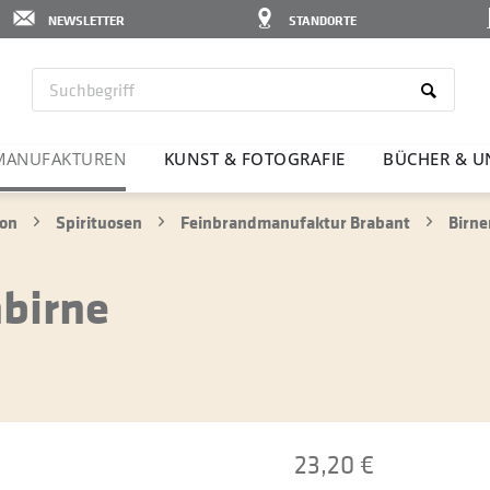
NEWSLETTER
STANDORTE
MANU­FAK­TUREN
KUNST & FOTO­GRAFIE
BÜCHER & U
ion
Spirituosen
Feinbrandmanufaktur Brabant
Birne
birne
23,20 €