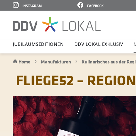
INSTAGRAM
FACEBOOK
JUBI­LÄ­UMS­E­DI­TIONEN
DDV LOKAL EXKLUSIV
Home
Manufakturen
Kulinarisches aus der Reg
FLIEGE52 – REGI