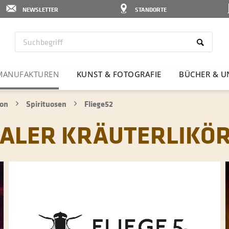
NEWSLETTER
STANDORTE
MANU­FAK­TUREN
KUNST & FOTO­GRAFIE
BÜCHER & U
ion
Spirituosen
Fliege52
ONALER KRÄUTERLIKÖ