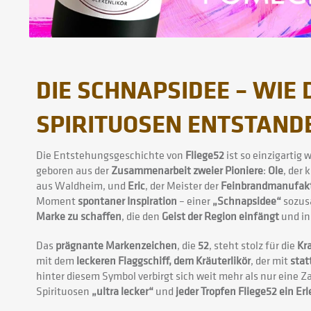
DIE SCHNAPSIDEE – WIE D
SPIRITUOSEN ENTSTAND
Die Entstehungsgeschichte von
Fliege52
ist so einzigartig 
geboren aus der
Zusammenarbeit zweier Pioniere
:
Ole
, der
aus Waldheim, und
Eric
, der Meister der
Feinbrandmanufakt
Moment
spontaner Inspiration
– einer
„Schnapsidee“
sozusa
Marke zu schaffen
, die den
Geist der Region einfängt
und in 
Das
prägnante Markenzeichen
, die
52
, steht stolz für die
Kra
mit dem
leckeren Flaggschiff, dem Kräuterlikör
, der mit
stat
hinter diesem Symbol verbirgt sich weit mehr als nur eine Za
Spirituosen
„ultra lecker“
und
jeder Tropfen Fliege52 ein Erl