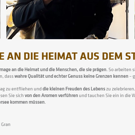
AN DIE HEIMAT AUS DEM ST
age an die Heimat und die Menschen, die sie prägen
. So arbeiten 
an, dass
wahre Qualität und echter Genuss keine Grenzen kennen
– g
tag zu entfliehen und
die kleinen Freuden des Lebens
zu zelebrieren.
ssen Sie sich
von den Aromen verführen
und tauchen Sie ein in die 
Übersee kommen müssen
.
d Gran