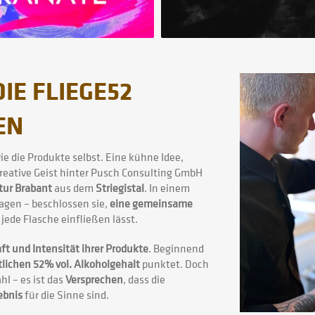
IE FLIEGE52
EN
wie die Produkte selbst. Eine kühne Idee,
 kreative Geist hinter Pusch Consulting GmbH
ur Brabant
aus dem
Striegistal
. In einem
gen – beschlossen sie,
eine gemeinsame
jede Flasche einfließen lässt.
ft und Intensität ihrer Produkte
. Beginnend
tlichen 52% vol. Alkoholgehalt
punktet. Doch
hl – es ist das
Versprechen
, dass die
ebnis
für die Sinne sind.