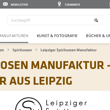
NEWSLETTER
STANDORTE
MANU­FAK­TUREN
KUNST & FOTO­GRAFIE
BÜCHER & U
ion
Spirituosen
Leipziger Spirituosen Manufaktur
TUOSEN MANUFAKTUR 
R AUS LEIPZIG