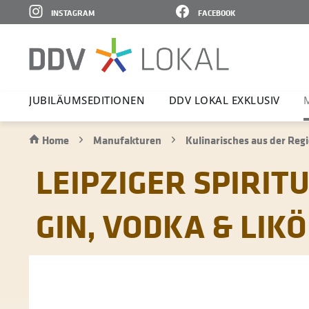
INSTAGRAM
FACEBOOK
JUBI­LÄ­UMS­E­DI­TIONEN
DDV LOKAL EXKLUSIV
Home
Manufakturen
Kulinarisches aus der Reg
LEIPZIGER SPIRI
GIN, VODKA & LIKÖ