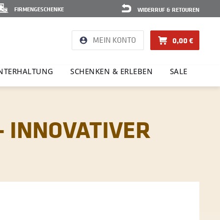
FIRMENGESCHENKE
WIDERRUF & RETOUREN
MEIN KONTO
0,00 €
NTER­HAL­TUNG
SCHENKEN & ERLEBEN
SALE
– INNOVATIVER