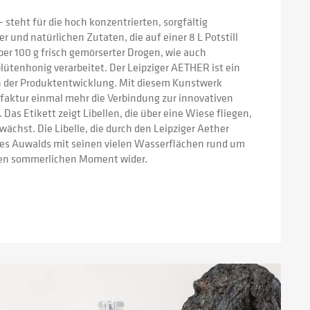
steht für die hoch konzentrierten, sorgfältig 
 und natürlichen Zutaten, die auf einer 8 L Potstill 
über 100 g frisch gemörserter Drogen, wie auch 
ütenhonig verarbeitet. Der Leipziger AETHER ist ein 
in der Produktentwicklung. Mit diesem Kunstwerk 
faktur einmal mehr die Verbindung zur innovativen 
as Etikett zeigt Libellen, die über eine Wiese fliegen, 
chst. Die Libelle, die durch den Leipziger Aether 
 des Auwalds mit seinen vielen Wasserflächen rund um 
chen sommerlichen Moment wider.