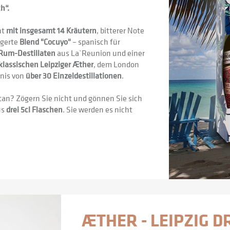
h“.
t 
mit insgesamt 14 Kräutern
, bitterer Note 
agerte 
Blend "Cocuyo"
 – spanisch für 
Rum-Destillaten
 aus La`Reunion und einer 
klassischen Leipziger Æther
, dem London 
nis von 
über 30 Einzeldestillationen
.
tan? Zögern Sie nicht und gönnen Sie sich 
s 
drei 5cl Flaschen
. Sie werden es nicht 
ÆTHER - LEIPZIG D