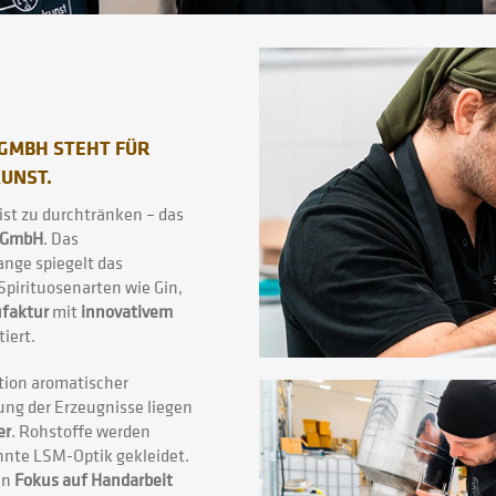
 GMBH STEHT FÜR
UNST.
ist zu durchtränken – das
r GmbH
. Das
nge spiegelt das
 Spirituosenarten wie Gin,
ufaktur
mit
innovativem
iert.
tion aromatischer
ung der Erzeugnisse liegen
er
. Rohstoffe werden
nnte LSM-Optik gekleidet.
en
Fokus auf Handarbeit