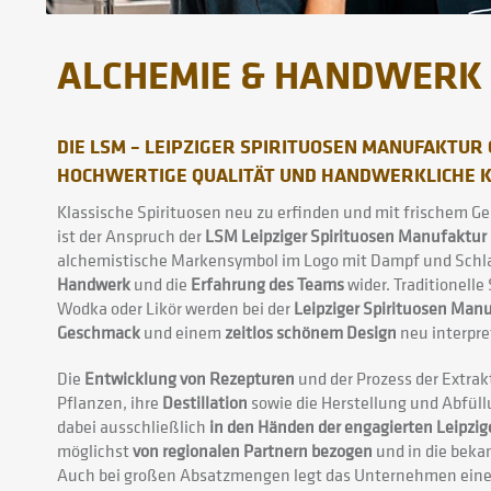
ALCHEMIE & HANDWERK
DIE LSM – LEIPZIGER SPIRITUOSEN MANUFAKTUR
HOCHWERTIGE QUALITÄT UND HANDWERKLICHE K
Klassische Spirituosen neu zu erfinden und mit frischem Ge
ist der Anspruch der
LSM Leipziger Spirituosen Manufaktu
alchemistische Markensymbol im Logo mit Dampf und Schla
Handwerk
und die
Erfahrung des Teams
wider. Traditionelle
Wodka oder Likör werden bei der
Leipziger Spirituosen Man
Geschmack
und einem
zeitlos schönem Design
neu interpret
Die
Entwicklung von Rezepturen
und der Prozess der Extrak
Pflanzen, ihre
Destillation
sowie die Herstellung und Abfüll
dabei ausschließlich
in den Händen der engagierten Leipzig
möglichst
von regionalen Partnern bezogen
und in die beka
Auch bei großen Absatzmengen legt das Unternehmen ein