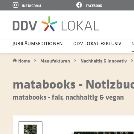
INSTAGRAM
FACEBOOK
JUBI­LÄ­UMS­E­DI­TIONEN
DDV LOKAL EXKLUSIV
Home
Manufakturen
Nachhaltig & Innovativ
matabooks - Notizbuch
matabooks - fair, nachhaltig & vegan