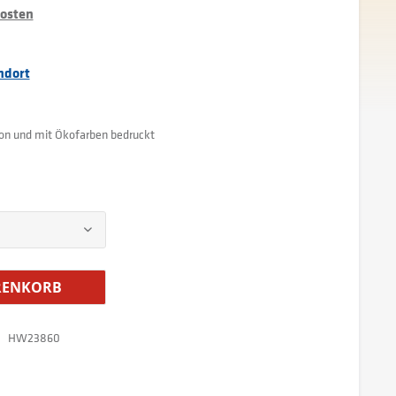
kosten
ndort
ion und mit Ökofarben bedruckt
ENKORB
HW23860