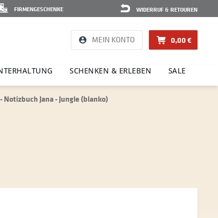
FIRMENGESCHENKE
WIDERRUF & RETOUREN
MEIN KONTO
0,00 €
NTER­HAL­TUNG
SCHENKEN & ERLEBEN
SALE
 Notizbuch Jana - Jungle (blanko)