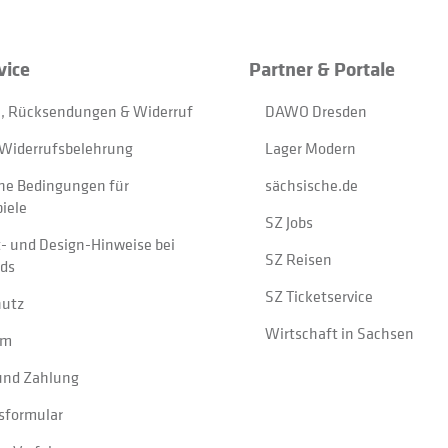
vice
Partner & Portale
, Rücksendungen & Widerruf
DAWO Dresden
Widerrufsbelehrung
Lager Modern
ne Bedingungen für
sächsische.de
iele
SZ Jobs
t- und Design-Hinweise bei
SZ Reisen
ads
SZ Ticketservice
hutz
Wirtschaft in Sachsen
um
und Zahlung
sformular