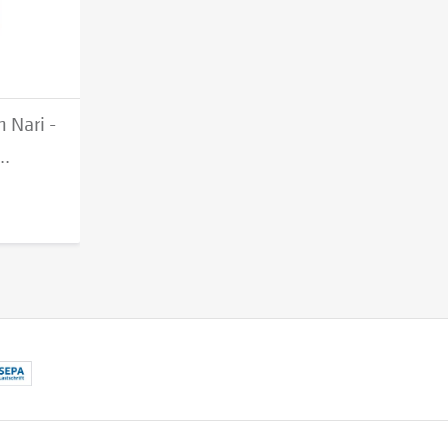
 Nari -
..