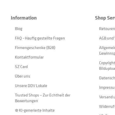
Information
Shop Ser
Blog
Retouren
FAQ - Häufig gestellte Fragen
AGB und 
Firmengeschenke (B2B)
Allgemei
Gewinnsp
Kontaktformular
Copyrigh
SZ Card
Bilduplo
Über uns
Datensc
Unsere DDV Lokale
Impress
Trusted Shops – Zur Echtheit der
Versand 
Bewertungen
Widerruf
⊛ KI-generierte Inhalte