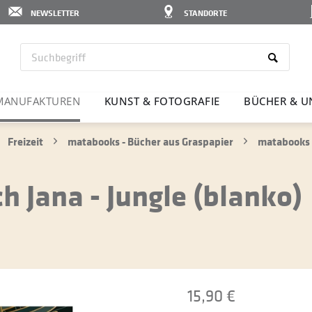
NEWSLETTER
STANDORTE
MANU­FAK­TUREN
KUNST & FOTO­GRAFIE
BÜCHER & U
Freizeit
matabooks - Bücher aus Graspapier
matabooks -
 Jana - Jungle (blanko)
15,90 €