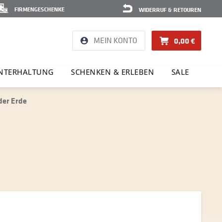
FIRMENGESCHENKE
WIDERRUF & RETOUREN
MEIN KONTO
0,00 €
NTER­HAL­TUNG
SCHENKEN & ERLEBEN
SALE
der Erde