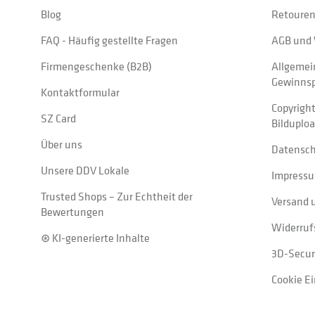
Blog
Retouren
FAQ - Häufig gestellte Fragen
AGB und 
Firmengeschenke (B2B)
Allgemei
Gewinnsp
Kontaktformular
Copyrigh
SZ Card
Bilduplo
Über uns
Datensc
Unsere DDV Lokale
Impress
Trusted Shops – Zur Echtheit der
Versand 
Bewertungen
Widerruf
⊛ KI-generierte Inhalte
3D-Secur
Cookie E