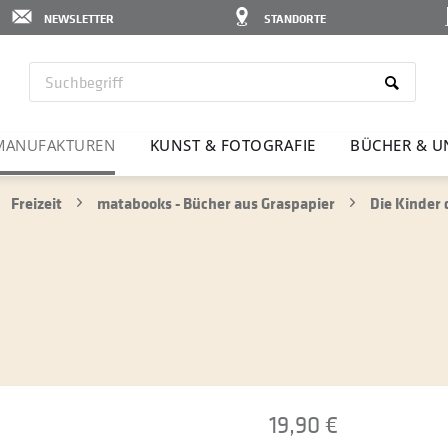
NEWSLETTER
STANDORTE
MANU­FAK­TUREN
KUNST & FOTO­GRAFIE
BÜCHER & U
Freizeit
matabooks - Bücher aus Graspapier
Die Kinder 
19,90 €