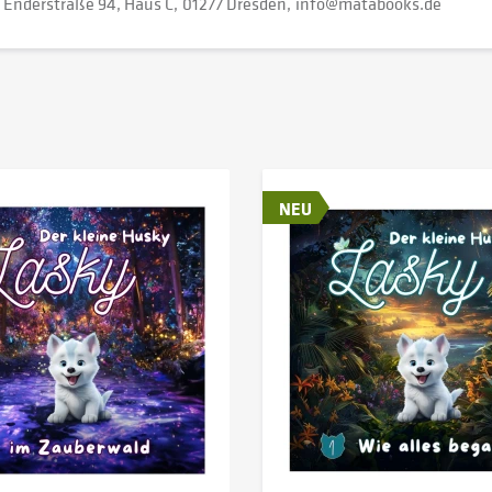
Enderstraße 94, Haus C
01277 Dresden
info@matabooks.de
NEU