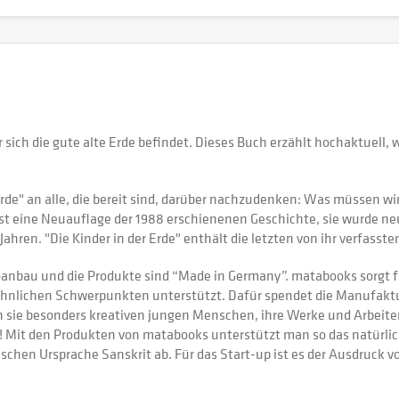
 sich die gute alte Erde befindet. Dieses Buch erzählt hochaktuell, w
Erde" an alle, die bereit sind, darüber nachzudenken: Was müssen wi
t eine Neuauflage der 1988 erschienenen Geschichte, sie wurde neu 
hren. "Die Kinder in der Erde" enthält die letzten von ihr verfasste
anbau und die Produkte sind “Made in Germany”. matabooks sorgt fü
nlichen Schwerpunkten unterstützt. Dafür spendet die Manufaktur 
ie besonders kreativen jungen Menschen, ihre Werke und Arbeiten 
bar! Mit den Produkten von matabooks unterstützt man so das natür
ischen Ursprache Sanskrit ab. Für das Start-up ist es der Ausdruck