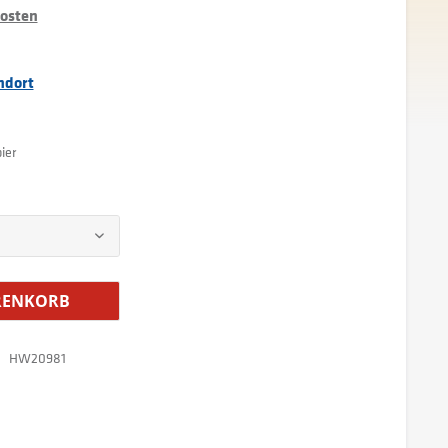
kosten
ndort
ier
ENKORB
HW20981