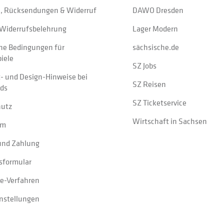
, Rücksendungen & Widerruf
DAWO Dresden
Widerrufsbelehrung
Lager Modern
ne Bedingungen für
sächsische.de
iele
SZ Jobs
t- und Design-Hinweise bei
SZ Reisen
ads
SZ Ticketservice
hutz
Wirtschaft in Sachsen
um
und Zahlung
sformular
e-Verfahren
instellungen