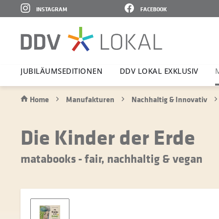
INSTAGRAM
FACEBOOK
JUBI­LÄ­UMS­E­DI­TIONEN
DDV LOKAL EXKLUSIV
Home
Manufakturen
Nachhaltig & Innovativ
Die Kinder der Erde
matabooks - fair, nachhaltig & vegan