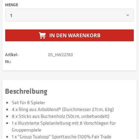
MENGE
IN DEN
WARENKORB
Artikel-
DS_HW22780
Nr.:
Beschreibung
Set für 8 Spieler
4 x Ring aus Arboblend® (Durchmesser 27cm, 63g)
8 x Sticks aus Buchenholz (50cm, unbehandelt)
1 x illustrierte Spielanleitung mit 8 Vorschlägen für
Gruppenspiele
1 x "Group Tualoop" Sporttasche (100% Fair Trade