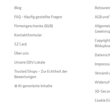
Blog
Retouren
FAQ - Häufig gestellte Fragen
AGB und 
Firmengeschenke (B2B)
Allgemei
Gewinnsp
Kontaktformular
Copyrigh
SZ Card
Bilduplo
Über uns
Datensc
Unsere DDV Lokale
Impress
Trusted Shops – Zur Echtheit der
Versand 
Bewertungen
Widerruf
⊛ KI-generierte Inhalte
3D-Secur
Cookie E