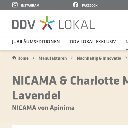
INSTAGRAM
FACEBOOK
JUBI­LÄ­UMS­E­DI­TIONEN
DDV LOKAL EXKLUSIV
Home
Manufakturen
Nachhaltig & Innovativ
NICAMA & Charlotte M
Lavendel
NICAMA von Apinima