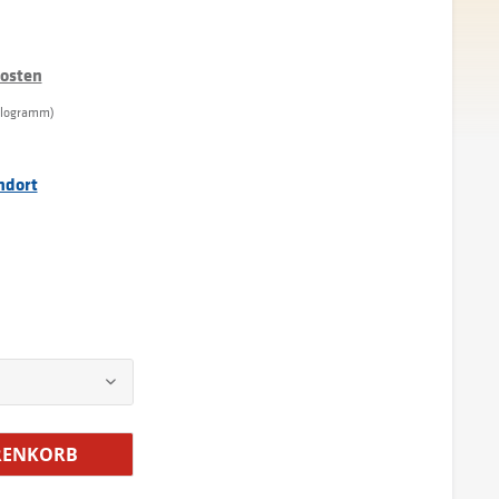
kosten
Kilogramm)
ndort
ENKORB