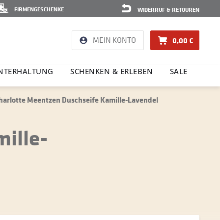
FIRMENGESCHENKE
WIDERRUF & RETOUREN
MEIN KONTO
0,00 €
NTER­HAL­TUNG
SCHENKEN & ERLEBEN
SALE
arlotte Meentzen Duschseife Kamille-Lavendel
ille-