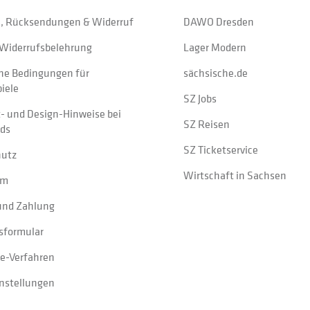
, Rücksendungen & Widerruf
DAWO Dresden
Widerrufsbelehrung
Lager Modern
ne Bedingungen für
sächsische.de
iele
SZ Jobs
t- und Design-Hinweise bei
SZ Reisen
ads
SZ Ticketservice
hutz
Wirtschaft in Sachsen
um
und Zahlung
sformular
e-Verfahren
instellungen