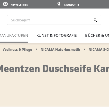
NEWSLETTER
STANDORTE
MANU­FAK­TUREN
KUNST & FOTO­GRAFIE
BÜCHER & U
Wellness & Pflege
NICAMA Naturkosmetik
NICAMA & Ch
eentzen Duschseife Kam