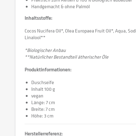
Handgemacht & ohne Palmöl
Inhaltsstoffe:
Cocos Nucifera Oil*, Olea Europaea Fruit Oil*, Aqua, So
Linalool**
*Biologischer Anbau
**Natürlicher Bestandteil ätherischer Öle
Produktinformationen:
Duschseife
Inhalt 100 g
vegan
Länge: 7 cm
Breite: 7 cm
Höhe: 3 cm
Herstellerreferenz: