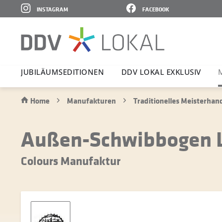
INSTAGRAM
FACEBOOK
JUBI­LÄ­UMS­E­DI­TIONEN
DDV LOKAL EXKLUSIV
Home
Manufakturen
Traditionelles Meisterha
Außen-Schwibbogen Le
Colours Manufaktur