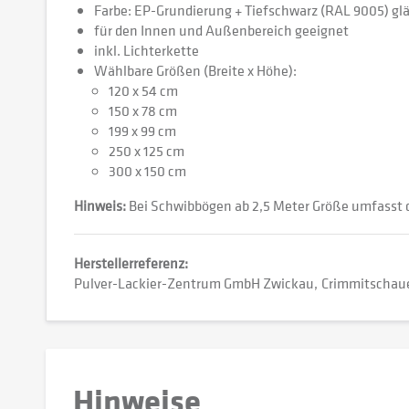
Farbe: EP-Grundierung + Tiefschwarz (RAL 9005) gl
für den Innen und Außenbereich geeignet
inkl. Lichterkette
Wählbare Größen (Breite x Höhe):
120 x 54 cm
150 x 78 cm
199 x 99 cm
250 x 125 cm
300 x 150 cm
Hinweis:
Bei Schwibbögen ab 2,5 Meter Größe umfasst di
Herstellerreferenz:
Pulver-Lackier-Zentrum GmbH Zwickau
Crimmitschaue
Hinweise