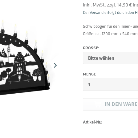
inkl. MwSt. zzgl. 14,90 € i
Der Versand erfolgt durch den He
Schwibbogen für den Innen- un
Größe: ca. 1200 mm x 540 mm
GRÖSSE:
MENGE
IN DEN
WARE
Artikel-Nr.: