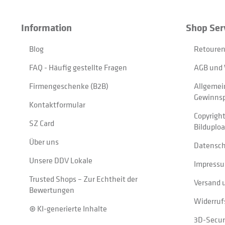
Information
Shop Ser
Blog
Retouren
FAQ - Häufig gestellte Fragen
AGB und 
Firmengeschenke (B2B)
Allgemei
Gewinnsp
Kontaktformular
Copyrigh
SZ Card
Bilduplo
Über uns
Datensc
Unsere DDV Lokale
Impress
Trusted Shops – Zur Echtheit der
Versand 
Bewertungen
Widerruf
⊛ KI-generierte Inhalte
3D-Secur