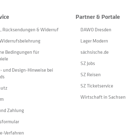
vice
Partner & Portale
, Rücksendungen & Widerruf
DAWO Dresden
Widerrufsbelehrung
Lager Modern
ne Bedingungen für
sächsische.de
iele
SZ Jobs
t- und Design-Hinweise bei
SZ Reisen
ads
SZ Ticketservice
hutz
Wirtschaft in Sachsen
um
und Zahlung
sformular
e-Verfahren