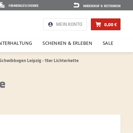
FIRMENGESCHENKE
WIDERRUF & RETOUREN
MEIN KONTO
0,00 €
NTER­HAL­TUNG
SCHENKEN & ERLEBEN
SALE
chwibbogen Leipzig - 15er Lichterkette
e