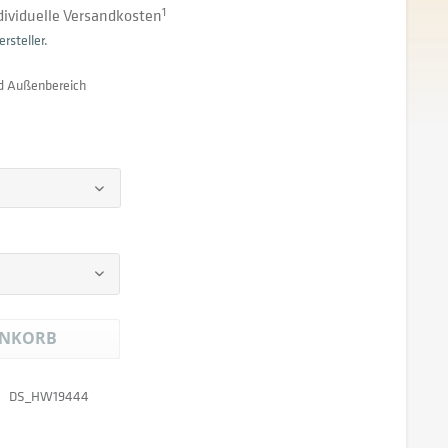
ndividuelle Versandkosten
1
rsteller.
d Außenbereich
NKORB
DS_HW19444