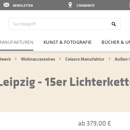
NEWSLETTER
STANDORTE
MANU­FAK­TUREN
KUNST & FOTO­GRAFIE
BÜCHER & U
ndwerk
Wohnaccessoires
Colours Manufaktur
Außen-S
ipzig - 15er Lichterkett
ab 379,00 €