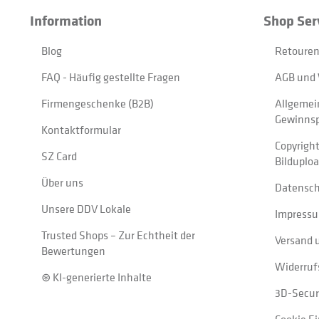
Information
Shop Ser
Blog
Retouren
FAQ - Häufig gestellte Fragen
AGB und 
Firmengeschenke (B2B)
Allgemei
Gewinnsp
Kontaktformular
Copyrigh
SZ Card
Bilduplo
Über uns
Datensc
Unsere DDV Lokale
Impress
Trusted Shops – Zur Echtheit der
Versand 
Bewertungen
Widerruf
⊛ KI-generierte Inhalte
3D-Secur