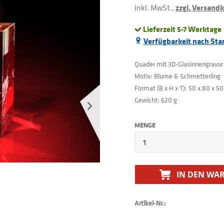
inkl. MwSt.,
zzgl. Versand
Lieferzeit 5-7 Werktage
Verfügbarkeit nach Sta
Quader mit 3D-Glasinnengravur
Motiv: Blume & Schmetterling
Format (B x H x T): 50 x 80 x 
Gewicht: 620 g
MENGE
IN DEN
WAR
Artikel-Nr.: