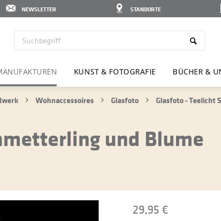
NEWSLETTER
STANDORTE
MANU­FAK­TUREN
KUNST & FOTO­GRAFIE
BÜCHER & U
ndwerk
Wohnaccessoires
Glasfoto
Glasfoto - Teelicht
chmetterling und Blume
29,95 €