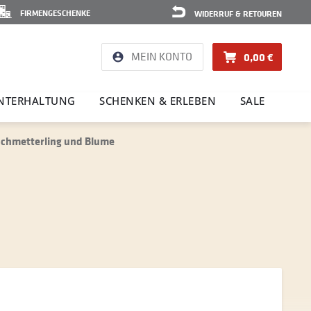
FIRMENGESCHENKE
WIDERRUF & RETOUREN
MEIN KONTO
0,00 €
NTER­HAL­TUNG
SCHENKEN & ERLEBEN
SALE
 Schmetterling und Blume