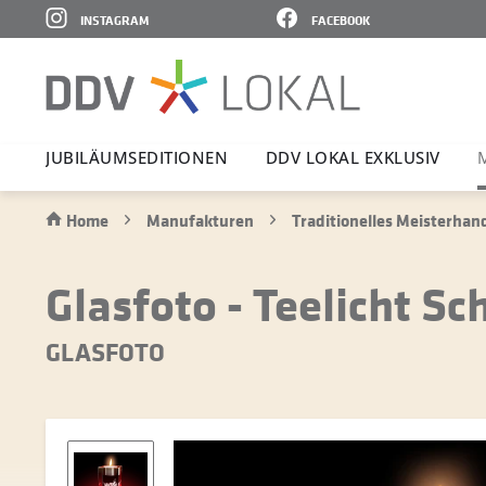
INSTAGRAM
FACEBOOK
JUBI­LÄ­UMS­E­DI­TIONEN
DDV LOKAL EXKLUSIV
Home
Manufakturen
Traditionelles Meisterha
Glasfoto - Teelicht S
GLASFOTO