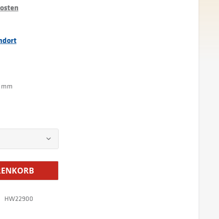
kosten
ndort
50 mm
ENKORB
HW22900