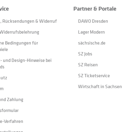
vice
Partner & Portale
, Rücksendungen & Widerruf
DAWO Dresden
Widerrufsbelehrung
Lager Modern
ne Bedingungen für
sächsische.de
iele
SZ Jobs
t- und Design-Hinweise bei
SZ Reisen
ads
SZ Ticketservice
hutz
Wirtschaft in Sachsen
um
und Zahlung
sformular
e-Verfahren