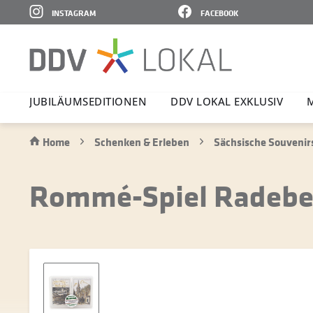
INSTAGRAM
FACEBOOK
JUBI­LÄ­UMS­E­DI­TIONEN
DDV LOKAL EXKLUSIV
Home
Schenken & Erleben
Sächsische Souvenir
Rommé-Spiel Radebeu