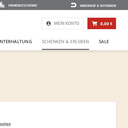
FIRMENGESCHENKE
WIDERRUF & RETOUREN
MEIN KONTO
0,00 €
NTER­HAL­TUNG
SCHENKEN & ERLEBEN
SALE
kosten