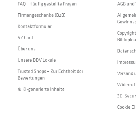
FAQ - Häufig gestellte Fragen
AGB und 
Firmengeschenke (B2B)
Allgemei
Gewinnsp
Kontaktformular
Copyrigh
SZ Card
Bilduplo
Über uns
Datensc
Unsere DDV Lokale
Impress
Trusted Shops – Zur Echtheit der
Versand 
Bewertungen
Widerruf
⊛ KI-generierte Inhalte
3D-Secur
Cookie E