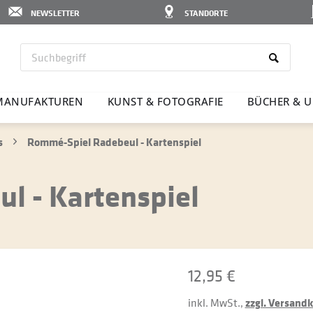
NEWSLETTER
STANDORTE
MANU­FAK­TUREN
KUNST & FOTO­GRAFIE
BÜCHER & U
s
Rommé-Spiel Radebeul - Kartenspiel
l - Kartenspiel
12,95 €
inkl. MwSt.,
zzgl. Versand