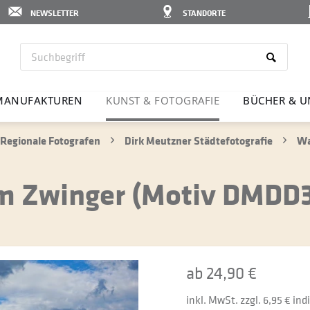
NEWSLETTER
STANDORTE
MANU­FAK­TUREN
KUNST & FOTO­GRAFIE
BÜCHER & U
Regionale Fotografen
Dirk Meutzner Städtefotografie
Wa
Im Zwinger (Motiv DMDD
ab 24,90 €
inkl. MwSt. zzgl. 6,95 € in