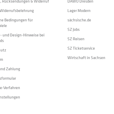
, Rücksendungen & Widerruf
DAWO Dresden
Widerrufsbelehrung
Lager Modern
ne Bedingungen für
sächsische.de
iele
SZ Jobs
t- und Design-Hinweise bei
SZ Reisen
ads
SZ Ticketservice
hutz
Wirtschaft in Sachsen
um
und Zahlung
sformular
e-Verfahren
instellungen