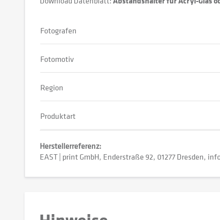
Download Datenblatt:
Abstandshalter für Acryl-Glas 
Fotografen
Fotomotiv
Region
Produktart
Herstellerreferenz:
EAST | print GmbH
Enderstraße 92
01277 Dresden
inf
Hinweise