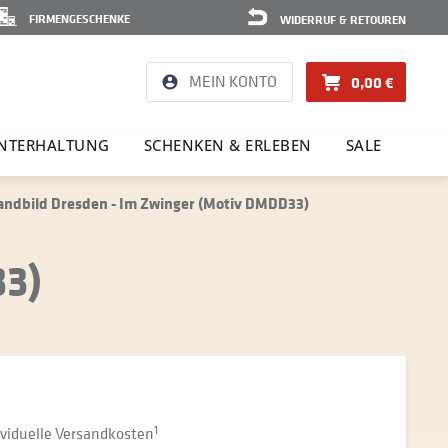
FIRMENGESCHENKE
WIDERRUF & RETOUREN
MEIN KONTO
0,00 €
NTER­HAL­TUNG
SCHENKEN & ERLEBEN
SALE
ndbild Dresden - Im Zwinger (Motiv DMDD33)
33)
dividuelle Versandkosten
1