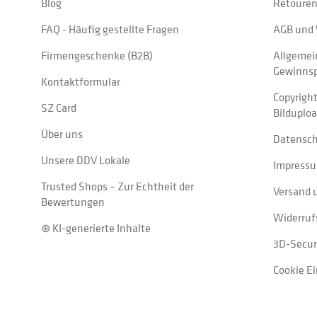
Blog
Retouren
FAQ - Häufig gestellte Fragen
AGB und 
Firmengeschenke (B2B)
Allgemei
Gewinnsp
Kontaktformular
Copyrigh
SZ Card
Bilduplo
Über uns
Datensc
Unsere DDV Lokale
Impress
Trusted Shops – Zur Echtheit der
Versand 
Bewertungen
Widerruf
⊛ KI-generierte Inhalte
3D-Secur
Cookie E