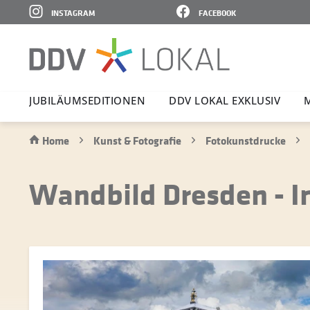
INSTAGRAM
FACEBOOK
JUBI­LÄ­UMS­E­DI­TIONEN
DDV LOKAL EXKLUSIV
Home
Kunst & Fotografie
Fotokunstdrucke
Wandbild Dresden - 