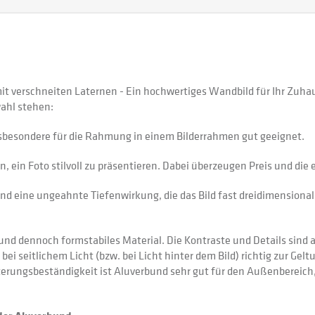
t verschneiten Laternen - Ein hochwertiges Wandbild für Ihr Zuh
ahl stehen:
sbesondere für die Rahmung in einem Bilderrahmen gut geeignet.
 ein Foto stilvoll zu präsentieren. Dabei überzeugen Preis und di
nd eine ungeahnte Tiefenwirkung, die das Bild fast dreidimensional 
 dennoch formstabiles Material. Die Kontraste und Details sind auf
 bei seitlichem Licht (bzw. bei Licht hinter dem Bild) richtig zur Gel
itterungsbeständigkeit ist Aluverbund sehr gut für den Außenberei