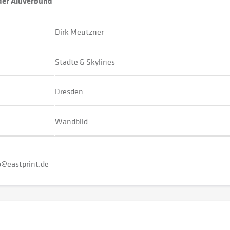
oder Aluverbund
Dirk Meutzner
Städte & Skylines
Dresden
Wandbild
o@eastprint.de