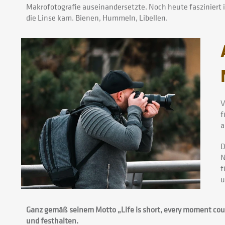
Makrofotografie auseinandersetzte. Noch heute fasziniert ih
die Linse kam. Bienen, Hummeln, Libellen.
V
f
a
D
N
f
u
Ganz gemäß seinem Motto „Life is short, every moment coun
und festhalten.