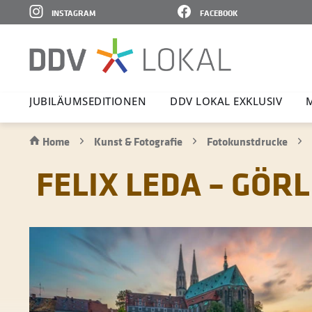
INSTAGRAM
FACEBOOK
JUBI­LÄ­UMS­E­DI­TIONEN
DDV LOKAL EXKLUSIV
Home
Kunst & Fotografie
Fotokunstdrucke
FELIX LEDA – GÖR