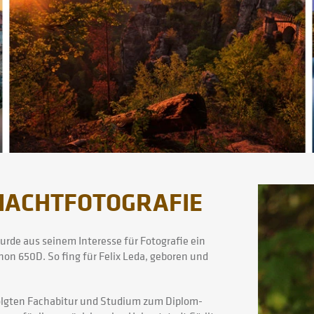
 NACHTFOTOGRAFIE
rde aus seinem Interesse für Fotografie ein
on 650D. So fing für Felix Leda, geboren und
folgten Fachabitur und Studium zum Diplom-