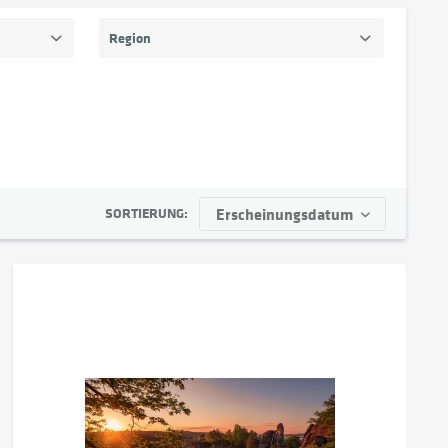
Region
Görlitz
Dresden
Sächsische Schweiz & Pirna
SORTIERUNG: