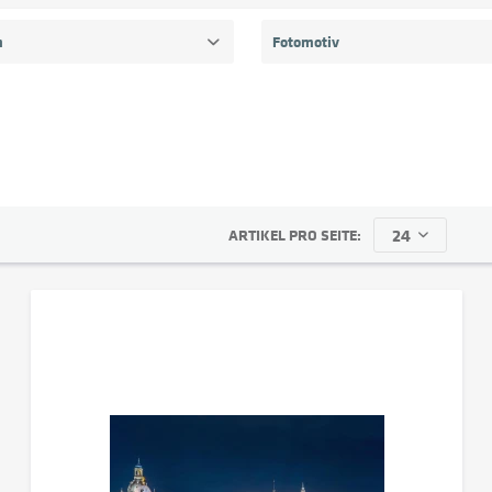
n
Fotomotiv
lix Leda
Städte & Skylines
Landschaften
ARTIKEL PRO SEITE: