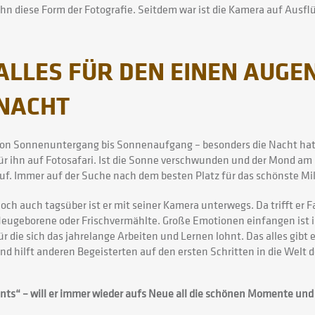
n diese Form der Fotografie. Seitdem war ist die Kamera auf Ausflüg
ALLES FÜR DEN EINEN AUGEN
NACHT
on Sonnenuntergang bis Sonnenaufgang – besonders die Nacht hat es
ür ihn auf Fotosafari. Ist die Sonne verschwunden und der Mond am
uf. Immer auf der Suche nach dem besten Platz für das schönste Mil
och auch tagsüber ist er mit seiner Kamera unterwegs. Da trifft er 
eugeborene oder Frischvermählte. Große Emotionen einfangen ist i
ür die sich das jahrelange Arbeiten und Lernen lohnt. Das alles gibt 
nd hilft anderen Begeisterten auf den ersten Schritten in die Welt d
ts“ – will er immer wieder aufs Neue all die schönen Momente und