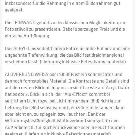
insbesondere für die Rahmung in einem Bilderrahmen gut
geeignet.
Die LEINWAND gehört zu den klassischen Möglichkeiten, ein
Foto stilvoll zu präsentieren. Dabei überzeugen Preis und die
einfache Aufhängung.
Das ACRYL-Glas verleiht Ihrem Foto eine hohe Brillanz und eine
ungeahnte Tiefenwirkung, die das Bild fast dreidimensional
erscheinen lässt. (Lieferung inklusive Befestigungsmaterial)
ALUVERBUND WEISS oder SILBER ist ein sehr leichtes und
dennoch formstabiles Material. Die Kontraste und Details sind
auf den ersten Blick nicht ganz so sichtbar wie auf Acryl. Dafür
hat es der 2. Blick in sich, der "Alu-Effekt" kommt bei
seitlichem Licht (bzw. bei Licht hinter dem Bild) richtig zur
Geltung. Das Bild selbst ist matt, einzelne Teile fangen dann
aber leicht an, zu spiegeln bzw. leuchten. Dank der
Witterungsbeständigkeit ist Aluverbund sehr gut für den
Außenbereich, für Küchenrückwände oder in Feuchträumen
geeignet. (Lieferung inklusive Befestigungsmaterial)